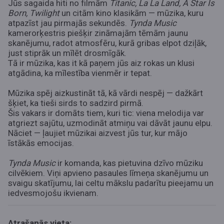
Jūs sagaida hiti no filmām
Titanic, La La Land, A Star Is
Born, Twilight
un citām kino klasikām — mūzika, kuru
atpazīst jau pirmajās sekundēs.
Tynda Music
kamerorķestris piešķir zināmajām tēmām jaunu
skanējumu, radot atmosfēru, kurā gribas elpot dziļāk,
just stiprāk un mīlēt drosmīgāk.
Tā ir mūzika, kas it kā paņem jūs aiz rokas un klusi
atgādina, ka mīlestība vienmēr ir tepat.
Mūzika spēj aizkustināt tā, kā vārdi nespēj — dažkārt
šķiet, ka tieši sirds to sadzird pirmā.
Šis vakars ir domāts tiem, kuri tic: viena melodija var
atgriezt sajūtu, uzmodināt atmiņu vai dāvāt jaunu elpu.
Nāciet — ļaujiet mūzikai aizvest jūs tur, kur mājo
īstākās emocijas.
Tynda Music
ir komanda, kas pietuvina dzīvo mūziku
cilvēkiem. Viņi apvieno pasaules līmeņa skanējumu un
svaigu skatījumu, lai celtu mākslu padarītu pieejamu un
iedvesmojošu ikvienam.
Atrašanās vieta: