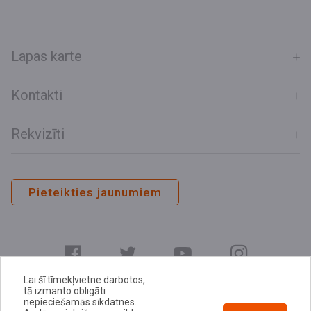
Lapas karte
Kontakti
Rekvizīti
Pieteikties jaunumiem
Lai šī tīmekļvietne darbotos,
tā izmanto obligāti
nepieciešamās sīkdatnes.