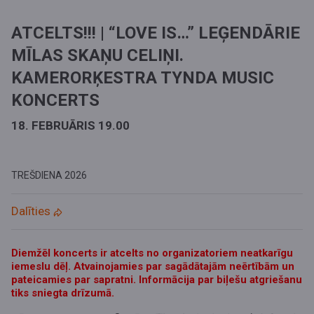
ATCELTS!!! | “LOVE IS…” LEĢENDĀRIE
MĪLAS SKAŅU CELIŅI.
KAMERORĶESTRA TYNDA MUSIC
KONCERTS
18. FEBRUĀRIS 19.00
TREŠDIENA
2026
Dalīties
Diemžēl koncerts ir atcelts no organizatoriem neatkarīgu
iemeslu dēļ. Atvainojamies par sagādātajām neērtībām un
pateicamies par sapratni. Informācija par biļešu atgriešanu
tiks sniegta drīzumā.