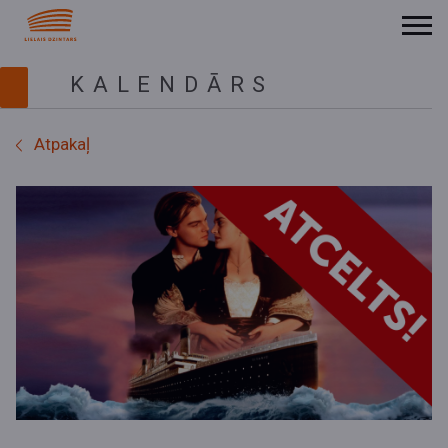
KALENDĀRS
Atpakaļ