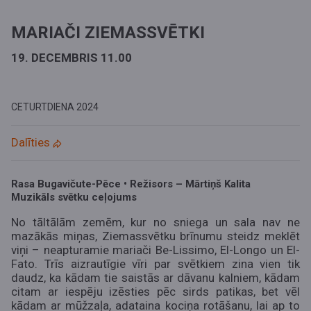
MARIAČI ZIEMASSVĒTKI
19. DECEMBRIS 11.00
CETURTDIENA
2024
Dalīties
Rasa Bugavičute-Pēce • Režisors – Mārtiņš Kalita
Muzikāls svētku ceļojums
No tāltālām zemēm, kur no sniega un sala nav ne
mazākās miņas, Ziemassvētku brīnumu steidz meklēt
viņi – neapturamie mariači Be-Lissimo, El-Longo un El-
Fato. Trīs aizrautīgie vīri par svētkiem zina vien tik
daudz, ka kādam tie saistās ar dāvanu kalniem, kādam
citam ar iespēju izēsties pēc sirds patikas, bet vēl
kādam ar mūžzaļa, adataina kociņa rotāšanu, lai ap to