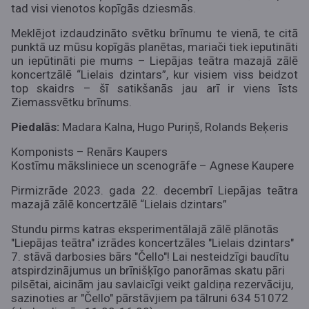
tad visi vienotos kopīgās dziesmās.
Meklējot izdaudzināto svētku brīnumu te vienā, te citā
punktā uz mūsu kopīgās planētas, mariači tiek ieputināti
un iepūtināti pie mums – Liepājas teātra mazajā zālē
koncertzālē “Lielais dzintars”, kur visiem viss beidzot
top skaidrs – šī satikšanās jau arī ir viens īsts
Ziemassvētku brīnums.
Piedalās:
Madara Kalna, Hugo Puriņš, Rolands Beķeris
Komponists – Renārs Kaupers
Kostīmu māksliniece un scenogrāfe – Agnese Kaupere
Pirmizrāde 2023. gada 22. decembrī Liepājas teātra
mazajā zālē koncertzālē “Lielais dzintars”
Stundu pirms katras eksperimentālajā zālē plānotās
"Liepājas teātra" izrādes koncertzāles "Lielais dzintars"
7. stāvā darbosies bārs "Čello"!
Lai nesteidzīgi baudītu
atspirdzinājumus un brīnišķīgo panorāmas skatu pāri
pilsētai, aicinām jau savlaicīgi veikt galdiņa rezervāciju,
sazinoties ar "Čello" pārstāvjiem pa tālruni 634 51072