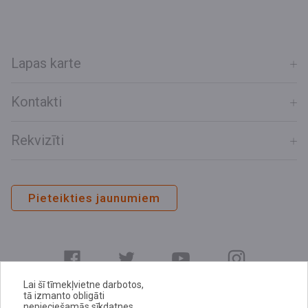
Lapas karte
Kontakti
Rekvizīti
Pieteikties jaunumiem
Lai šī tīmekļvietne darbotos,
tā izmanto obligāti
nepieciešamās sīkdatnes.