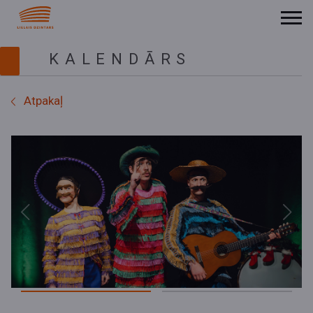
KALENDĀRS
Atpakaļ
Previous
Next