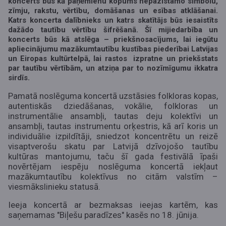
koncerts būs kā paņēmienu kopums nepazīstamo simbolu,
zīmju, rakstu, vērtību, domāšanas un esības atklāšanai.
Katrs koncerta dalībnieks un katrs skatītājs būs iesaistīts
dažādo tautību vērtību šifrēšanā. Šī mijiedarbība un
koncerts būs kā atslēga – priekšnosacījums, lai iegūtu
apliecinājumu mazākumtautību kustības piederībai Latvijas
un Eiropas kultūrtelpā, lai rastos izpratne un priekšstats
par tautību vērtībām, un atziņa par to nozīmīgumu ikkatra
sirdīs.
Pamatā noslēguma koncertā uzstāsies folkloras kopas,
autentiskās dziedāšanas, vokālie, folkloras un
instrumentālie ansambļi, tautas deju kolektīvi un
ansambļi, tautas instrumentu orķestris, kā arī koris un
individuālie izpildītāji, sniedzot koncentrētu un reizē
visaptverošu skatu par Latvijā dzīvojošo tautību
kultūras mantojumu, taču šī gada festivālā īpaši
novērtējam iespēju noslēguma koncertā iekļaut
mazākumtautību kolektīvus no citām valstīm –
viesmākslinieku statusā.
Ieeja koncertā ar bezmaksas ieejas kartēm, kas
saņemamas "Biļešu paradīzes" kasēs no 18. jūnija.