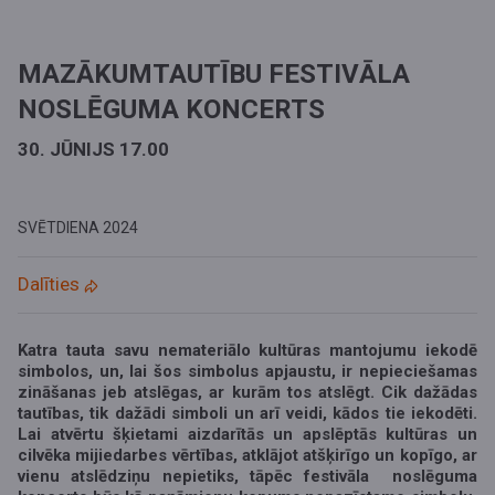
MAZĀKUMTAUTĪBU FESTIVĀLA
NOSLĒGUMA KONCERTS
30. JŪNIJS 17.00
SVĒTDIENA
2024
Dalīties
Katra tauta savu nemateriālo kultūras mantojumu iekodē
simbolos, un, lai šos simbolus apjaustu, ir nepieciešamas
zināšanas jeb atslēgas, ar kurām tos atslēgt. Cik dažādas
tautības, tik dažādi simboli un arī veidi, kādos tie iekodēti.
Lai atvērtu šķietami aizdarītās un apslēptās kultūras un
cilvēka mijiedarbes vērtības, atklājot atšķirīgo un kopīgo, ar
vienu atslēdziņu nepietiks, tāpēc festivāla noslēguma