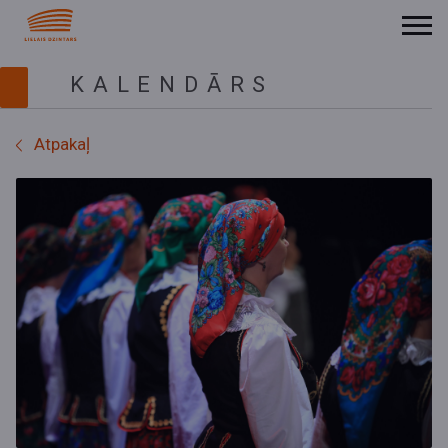
KALENDĀRS
Atpakaļ