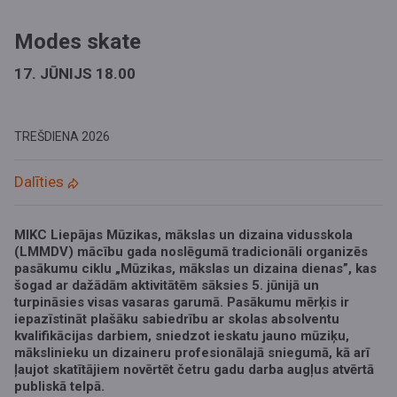
Modes skate
17. JŪNIJS 18.00
TREŠDIENA
2026
Dalīties
MIKC Liepājas Mūzikas, mākslas un dizaina vidusskola
(LMMDV) mācību gada noslēgumā tradicionāli organizēs
pasākumu ciklu „Mūzikas, mākslas un dizaina dienas”, kas
šogad ar dažādām aktivitātēm sāksies 5. jūnijā un
turpināsies visas vasaras garumā. Pasākumu mērķis ir
iepazīstināt plašāku sabiedrību ar skolas absolventu
kvalifikācijas darbiem, sniedzot ieskatu jauno mūziķu,
mākslinieku un dizaineru profesionālajā sniegumā, kā arī
ļaujot skatītājiem novērtēt četru gadu darba augļus atvērtā
publiskā telpā.