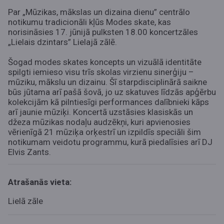
Par „Mūzikas, mākslas un dizaina dienu” centrālo
notikumu tradicionāli kļūs Modes skate, kas
norisināsies 17. jūnijā pulksten 18.00 koncertzāles
„Lielais dzintars” Lielajā zālē.
Šogad modes skates koncepts un vizuālā identitāte
spilgti iemieso visu trīs skolas virzienu sinerģiju –
mūziku, mākslu un dizainu. Šī starpdisciplinārā saikne
būs jūtama arī pašā šovā, jo uz skatuves līdzās apģērbu
kolekcijām kā pilntiesīgi performances dalībnieki kāps
arī jaunie mūziķi. Koncertā uzstāsies klasiskās un
džeza mūzikas nodaļu audzēkņi, kuri apvienosies
vērienīgā 21 mūziķa orķestrī un izpildīs speciāli šim
notikumam veidotu programmu, kurā piedalīsies arī DJ
Elvis Zants.
Atrašanās vieta:
Lielā zāle