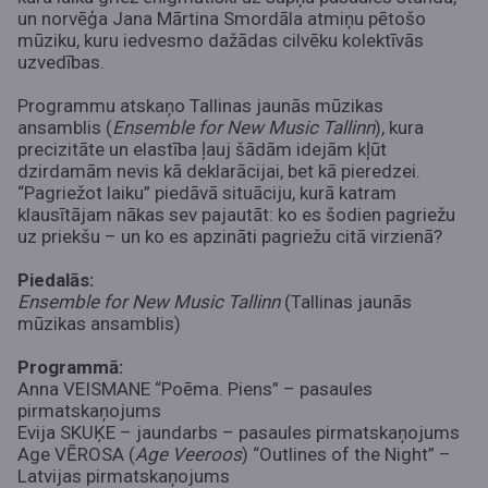
un norvēģa Jana Mārtina Smordāla atmiņu pētošo
mūziku, kuru iedvesmo dažādas cilvēku kolektīvās
uzvedības.
Programmu atskaņo Tallinas jaunās mūzikas
ansamblis (
Ensemble for New Music Tallinn
), kura
precizitāte un elastība ļauj šādām idejām kļūt
dzirdamām nevis kā deklarācijai, bet kā pieredzei.
“Pagriežot laiku” piedāvā situāciju, kurā katram
klausītājam nākas sev pajautāt: ko es šodien pagriežu
uz priekšu – un ko es apzināti pagriežu citā virzienā?
Piedalās:
Ensemble for New Music Tallinn
(Tallinas jaunās
mūzikas ansamblis)
Programmā:
Anna VEISMANE “Poēma. Piens” – pasaules
pirmatskaņojums
Evija SKUĶE – jaundarbs – pasaules pirmatskaņojums
Age VĒROSA (
Age Veeroos
) “Outlines of the Night” –
Latvijas pirmatskaņojums