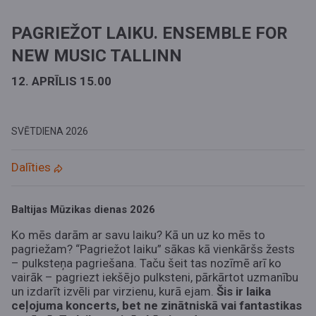
PAGRIEŽOT LAIKU. ENSEMBLE FOR
NEW MUSIC TALLINN
12. APRĪLIS 15.00
SVĒTDIENA
2026
Dalīties
Baltijas Mūzikas dienas 2026
Ko mēs darām ar savu laiku? Kā un uz ko mēs to
pagriežam? “Pagriežot laiku” sākas kā vienkāršs žests
– pulksteņa pagriešana. Taču šeit tas nozīmē arī ko
vairāk – pagriezt iekšējo pulksteni, pārkārtot uzmanību
un izdarīt izvēli par virzienu, kurā ejam.
Šis ir laika
ceļojuma koncerts, bet ne zinātniskā vai fantastikas