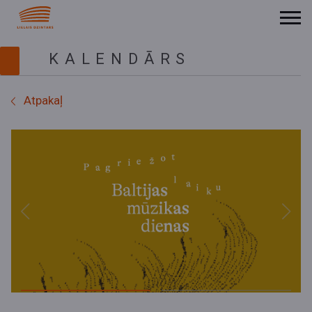
KALENDĀRS
Atpakaļ
Previous
Next