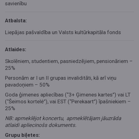
savienību
Atbalsta:
Liepājas pašvaldība un Valsts kultūrkapitāla fonds
Atlaides:
Skolēniem, studentiem, pasniedzējiem, pensionāriem –
25%
Personām ar I un II grupas invaliditāti, kā arī viņu
pavadoņiem – 50%
Goda ģimenes apliecības (“3+ Ģimenes kartes”) vai LT
(“Šeimos kortelė”), vai EST (“Perekaart”) īpašniekiem –
25%
NB: apmeklējot koncertu, apmeklētājam jāuzrāda
atlaidi apliecinošs dokuments.
Grupu biļetes: