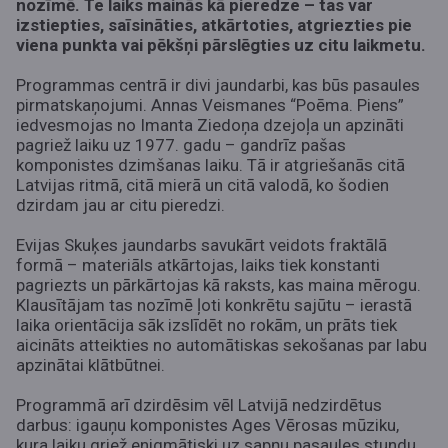
nozīmē. Te laiks mainās kā pieredze – tas var
izstiepties, saīsināties, atkārtoties, atgriezties pie
viena punkta vai pēkšņi pārslēgties uz citu laikmetu.
Programmas centrā ir divi jaundarbi, kas būs pasaules
pirmatskaņojumi. Annas Veismanes “Poēma. Piens”
iedvesmojas no Imanta Ziedoņa dzejoļa un apzināti
pagriež laiku uz 1977. gadu – gandrīz pašas
komponistes dzimšanas laiku. Tā ir atgriešanās citā
Latvijas ritmā, citā mierā un citā valodā, ko šodien
dzirdam jau ar citu pieredzi.
Evijas Skuķes jaundarbs savukārt veidots fraktālā
formā – materiāls atkārtojas, laiks tiek konstanti
pagriezts un pārkārtojas kā raksts, kas maina mērogu.
Klausītājam tas nozīmē ļoti konkrētu sajūtu – ierastā
laika orientācija sāk izslīdēt no rokām, un prāts tiek
aicināts atteikties no automātiskas sekošanas par labu
apzinātai klātbūtnei.
Programmā arī dzirdēsim vēl Latvijā nedzirdētus
darbus: igauņu komponistes Ages Vērosas mūziku,
kura laiku griež enigmātiski uz sapņu pasaules stundu,