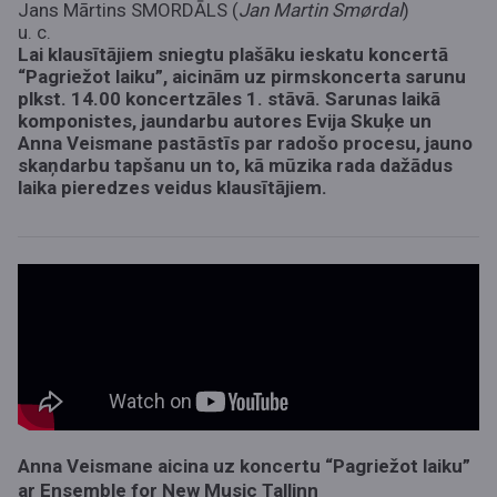
Jans Mārtins SMORDĀLS (
Jan Martin Smørdal
)
u. c.
Lai klausītājiem sniegtu plašāku ieskatu koncertā
“Pagriežot laiku”, aicinām uz pirmskoncerta sarunu
plkst. 14.00 koncertzāles 1. stāvā. Sarunas laikā
komponistes, jaundarbu autores Evija Skuķe un
Anna Veismane pastāstīs par radošo procesu, jauno
skaņdarbu tapšanu un to, kā mūzika rada dažādus
laika pieredzes veidus klausītājiem.
Anna Veismane aicina uz koncertu “Pagriežot laiku”
ar Ensemble for New Music Tallinn