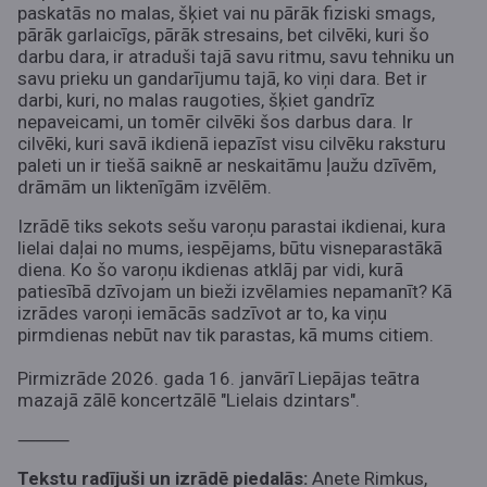
paskatās no malas, šķiet vai nu pārāk fiziski smags,
pārāk garlaicīgs, pārāk stresains, bet cilvēki, kuri šo
darbu dara, ir atraduši tajā savu ritmu, savu tehniku un
savu prieku un gandarījumu tajā, ko viņi dara. Bet ir
darbi, kuri, no malas raugoties, šķiet gandrīz
nepaveicami, un tomēr cilvēki šos darbus dara. Ir
cilvēki, kuri savā ikdienā iepazīst visu cilvēku raksturu
paleti un ir tiešā saiknē ar neskaitāmu ļaužu dzīvēm,
drāmām un liktenīgām izvēlēm.
Izrādē tiks sekots sešu varoņu parastai ikdienai, kura
lielai daļai no mums, iespējams, būtu visneparastākā
diena. Ko šo varoņu ikdienas atklāj par vidi, kurā
patiesībā dzīvojam un bieži izvēlamies nepamanīt? Kā
izrādes varoņi iemācās sadzīvot ar to, ka viņu
pirmdienas nebūt nav tik parastas, kā mums citiem.
Pirmizrāde 2026. gada 16. janvārī Liepājas teātra
mazajā zālē koncertzālē "Lielais dzintars"
.
⸻
Tekstu radījuši un izrādē piedalās:
Anete Rimkus,