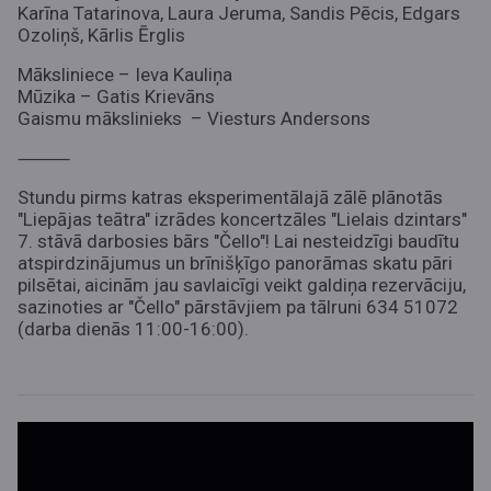
Karīna Tatarinova, Laura Jeruma, Sandis Pēcis, Edgars
Ozoliņš, Kārlis Ērglis
Māksliniece – Ieva Kauliņa
Mūzika – Gatis Krievāns
Gaismu mākslinieks – Viesturs Andersons
⸻
Stundu pirms katras eksperimentālajā zālē plānotās
"Liepājas teātra" izrādes koncertzāles "Lielais dzintars"
7. stāvā darbosies bārs "Čello"! Lai nesteidzīgi baudītu
atspirdzinājumus un brīnišķīgo panorāmas skatu pāri
pilsētai, aicinām jau savlaicīgi veikt galdiņa rezervāciju,
sazinoties ar "Čello" pārstāvjiem pa tālruni 634 51072
(darba dienās 11:00-16:00).