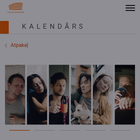
KALENDĀRS
Atpakaļ
Previous
Next