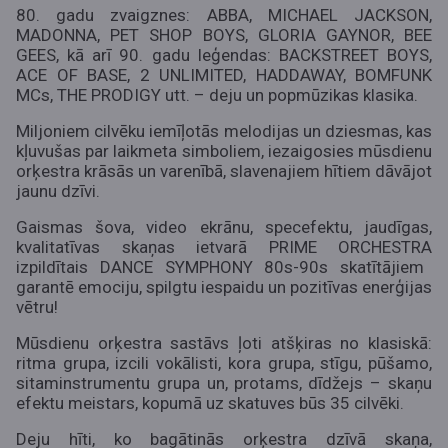
80. gadu zvaigznes:
ABBA, MICHAEL JACKSON,
MADONNA, PET SHOP BOYS, GLORIA GAYNOR, BEE
GEES,
kā arī 90. gadu leģendas:
BACKSTREET BOYS,
ACE OF BASE, 2 UNLIMITED, HADDAWAY, BOMFUNK
MCs, THE PRODIGY utt.
– deju un popmūzikas klasika.
Miljoniem cilvēku iemīļotās melodijas un dziesmas, kas
kļuvušas par laikmeta simboliem, iezaigosies mūsdienu
orķestra krāsās un varenībā, slavenajiem hītiem dāvājot
jaunu dzīvi.
Gaismas šova, video ekrānu, specefektu, jaudīgas,
kvalitatīvas skaņas ietvarā
PRIME ORCHESTRA
izpildītais
DANCE SYMPHONY 80s-90s
skatītājiem
garantē emociju, spilgtu iespaidu un pozitīvas enerģijas
vētru!
Mūsdienu orķestra sastāvs ļoti atšķiras no klasiskā:
ritma grupa, izcili vokālisti, kora grupa, stīgu, pūšamo,
sitaminstrumentu grupa un, protams, dīdžejs – skaņu
efektu meistars, kopumā uz skatuves būs 35 cilvēki.
Deju hīti, ko bagātinās orķestra dzīvā skaņa,