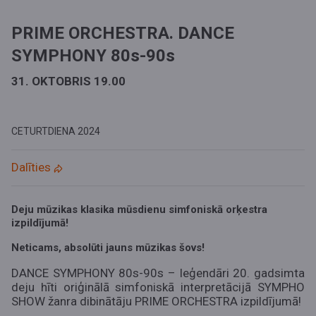
PRIME ORCHESTRA. DANCE
SYMPHONY 80s-90s
31. OKTOBRIS 19.00
CETURTDIENA
2024
Dalīties
Deju mūzikas klasika mūsdienu simfoniskā orķestra
izpildījumā!
Neticams, absolūti jauns mūzikas šovs!
DANCE SYMPHONY 80s-90s
– leģendāri 20. gadsimta
deju hīti oriģinālā simfoniskā interpretācijā SYMPHO
SHOW žanra dibinātāju
PRIME ORCHESTRA
izpildījumā
!