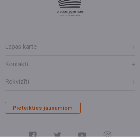
Lapas karte
Kontakti
Rekvizīti
Pieteikties jaunumiem