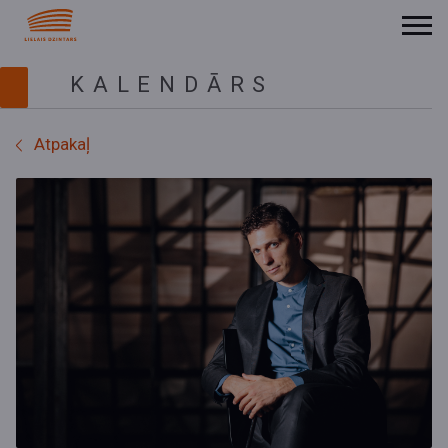
KALENDĀRS
Atpakaļ