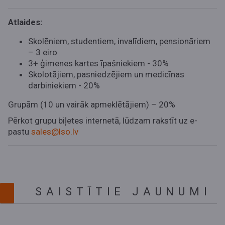
Atlaides:
Skolēniem, studentiem, invalīdiem, pensionāriem
– 3 eiro
3+ ģimenes kartes īpašniekiem - 30%
Skolotājiem, pasniedzējiem un medicīnas
darbiniekiem - 20%
Grupām (10 un vairāk apmeklētājiem) – 20%
Pērkot grupu biļetes internetā, lūdzam rakstīt uz e-
pastu
sales@lso.lv
SAISTĪTIE JAUNUMI