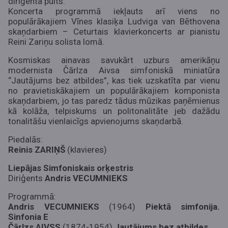
diriģenta pults.
Koncerta programmā iekļauts arī viens no
populārākajiem Vīnes klasiķa Ludviga van Bēthovena
skaņdarbiem – Ceturtais klavierkoncerts ar pianistu
Reini Zariņu solista lomā.
Kosmiskas ainavas savukārt uzburs amerikāņu
modernista Čārlza Aivsa simfoniskā miniatūra
“Jautājums bez atbildes”, kas tiek uzskatīta par vienu
no pravietiskākajiem un populārākajiem komponista
skaņdarbiem, jo tas paredz tādus mūzikas paņēmienus
kā kolāža, telpiskums un politonalitāte jeb dažādu
tonalitāšu vienlaicīgs apvienojums skaņdarbā.
Piedalās:
Reinis ZARIŅŠ
(klavieres)
Liepājas Simfoniskais orķestris
Diriģents
Andris VECUMNIEKS
Programmā:
Andris VECUMNIEKS
(1964)
Piektā simfonija.
Sinfonia E
Čārlzs AIVSS
(1874-1954)
Jautājums bez atbildes