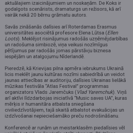
aktuālajiem izaicinājumiem un noskaņām. De Koks ir
godalgots scenārists, dramaturgs un režisors, kā arī
vairāk nekā 20 bērnu grāmatu autors.
Savās zināšanās dalīsies arī Roterdamas Erasmus
universitātes asociētā profesore Elena Lūtsa (
Ellen
Loots
). Meklējot risinājumus radošās uzņēmējdarbības
un radošuma simbiozē, viņa veikusi nozīmīgus
pētījumus par radošās jomas pārstāvju biznesa
iespējām un atalgojumu Nīderlandē.
Pieredzē, kā Krievijas pilna apmēra iebrukums Ukrainā
licis meklēt jaunu kultūras nozīmi sabiedrībā un veidot
jaunas attiecības ar auditoriju, dalīsies Ukrainas lielākā
mūzikas festivāla “Atlas Festival” programmas
organizators Vlads Jaremčuks (
Vlad Yaremchuk
). Viņš
arī aktīvi līdzdarbojas iniciatīvā “Music saves UA”, kuras
mērķis ir humanitāra atbalsta sniegšana
civiliedzīvotājiem, tajā skaitā atbalstot evakuācijas un
izdzīvošanai nepieciešamāko preču nodrošināšanu.
Konferencē ar runām un meistarklasēm piedalīsies vēl