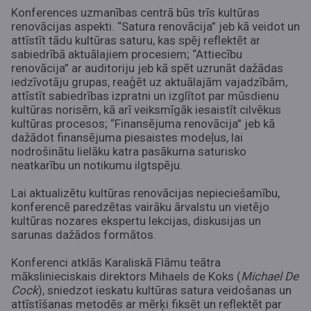
Konferences uzmanības centrā būs trīs kultūras
renovācijas aspekti. “Satura renovācija” jeb kā veidot un
attīstīt tādu kultūras saturu, kas spēj reflektēt ar
sabiedrībā aktuālajiem procesiem; “Attiecību
renovācija” ar auditoriju jeb kā spēt uzrunāt dažādas
iedzīvotāju grupas, reaģēt uz aktuālajām vajadzībām,
attīstīt sabiedrības izpratni un izglītot par mūsdienu
kultūras norisēm, kā arī veiksmīgāk iesaistīt cilvēkus
kultūras procesos; “Finansējuma renovācija” jeb kā
dažādot finansējuma piesaistes modeļus, lai
nodrošinātu lielāku katra pasākuma saturisko
neatkarību un notikumu ilgtspēju.
Lai aktualizētu kultūras renovācijas nepieciešamību,
konferencē paredzētas vairāku ārvalstu un vietējo
kultūras nozares ekspertu lekcijas, diskusijas un
sarunas dažādos formātos.
Konferenci atklās Karaliskā Flāmu teātra
mākslinieciskais direktors Mihaels de Koks (
Michael De
Cock
), sniedzot ieskatu kultūras satura veidošanas un
attīstīšanas metodēs ar mērķi fiksēt un reflektēt par