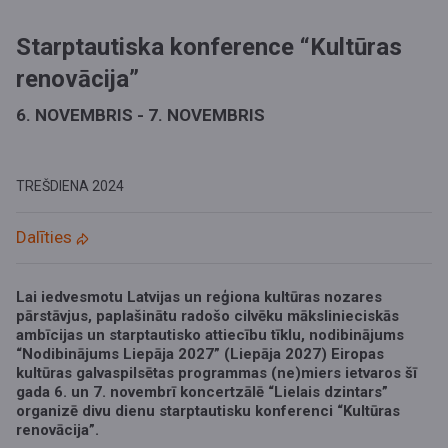
Starptautiska konference “Kultūras
renovācija”
6. NOVEMBRIS - 7. NOVEMBRIS
TREŠDIENA
2024
Dalīties
Lai iedvesmotu Latvijas un reģiona kultūras nozares
pārstāvjus, paplašinātu radošo cilvēku mākslinieciskās
ambīcijas un starptautisko attiecību tīklu, nodibinājums
“Nodibinājums Liepāja 2027” (Liepāja 2027) Eiropas
kultūras galvaspilsētas programmas (ne)miers ietvaros šī
gada 6. un 7. novembrī koncertzālē “Lielais dzintars”
organizē divu dienu starptautisku konferenci “Kultūras
renovācija”.