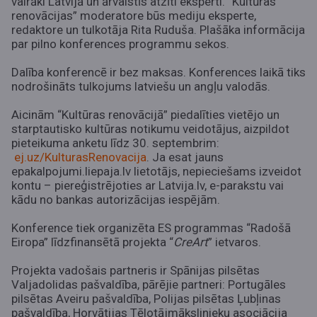
vairāki Latvijā un ārvalstīs atzīti eksperti. “Kultūras
renovācijas” moderatore būs mediju eksperte,
redaktore un tulkotāja Rita Ruduša. Plašāka informācija
par pilno konferences programmu sekos.
Dalība konferencē ir bez maksas. Konferences laikā tiks
nodrošināts tulkojums latviešu un angļu valodās.
Aicinām “Kultūras renovācijā” piedalīties vietējo un
starptautisko kultūras notikumu veidotājus, aizpildot
pieteikuma anketu līdz 30. septembrim:
ej.uz/KulturasRenovacija
. Ja esat jauns
epakalpojumi.liepaja.lv lietotājs, nepieciešams izveidot
kontu – piereģistrējoties ar Latvija.lv, e-parakstu vai
kādu no bankas autorizācijas iespējām.
Konference tiek organizēta ES programmas “Radošā
Eiropa” līdzfinansētā projekta “
CreArt
” ietvaros.
Projekta vadošais partneris ir Spānijas pilsētas
Valjadolidas pašvaldība, pārējie partneri: Portugāles
pilsētas Aveiru pašvaldība, Polijas pilsētas Ļubļinas
pašvaldība, Horvātijas Tēlotājmākslinieku asociācija