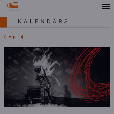
KALENDĀRS
Atpakaļ