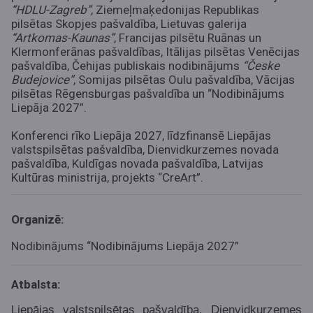
“HDLU-Zagreb”
, Ziemeļmaķedonijas Republikas
pilsētas Skopjes pašvaldība, Lietuvas galerija
“Artkomas-Kaunas”
, Francijas pilsētu Ruānas un
Klermonferānas pašvaldības, Itālijas pilsētas Venēcijas
pašvaldība, Čehijas publiskais nodibinājums
“Česke
Budejovice”
, Somijas pilsētas Oulu pašvaldība, Vācijas
pilsētas Rēgensburgas pašvaldība un “Nodibinājums
Liepāja 2027”.
Konferenci rīko Liepāja 2027, līdzfinansē Liepājas
valstspilsētas pašvaldība, Dienvidkurzemes novada
pašvaldība, Kuldīgas novada pašvaldība, Latvijas
Kultūras ministrija, projekts “CreArt”.
Organizē:
Nodibinājums “Nodibinājums Liepāja 2027”
Atbalsta:
Liepājas valstspilsētas pašvaldība, Dienvidkurzemes