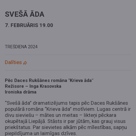
SVEŠĀ ĀDA
7. FEBRUĀRIS 19.00
TREŠDIENA
2024
Dalīties
Pēc Daces Rukšānes romāna "Krieva āda"
Režisore – Inga Krasovska
Ironiska drāma
“Svešā āda” dramatizējums tapis pēc Daces Rukšānes
populārā romāna “Krieva āda” motīviem. Lugas centrā ir
divu sieviešu – mātes un meitas – likteņi pēckara
okupētajā Liepājā. Stāsts ir par jūtām, kas grauj visus
priekštatus. Par sievietes alkām pēc mīlestības, sapņu
piepildījuma un laimīgas dzīves.