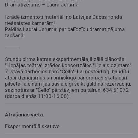
Dramatizējums – Laura Jeruma
Izrādē izmantoti materiāli no Latvijas Dabas fonda
tiešsaistes kamerām!
Paldies Laurai Jerumai par palīdzību dramatizējuma
tapšanā!
⸻
Stundu pirms katras eksperimentālajā zālē plānotās
"Liepājas teātra" izrādes koncertzāles "Lielais dzintars"
7. stāvā darbosies bārs "Čello"!
Lai nesteidzīgi baudītu
atspirdzinājumus un brīnišķīgo panorāmas skatu pāri
pilsētai, aicinām jau savlaicīgi veikt galdiņa rezervāciju,
sazinoties ar "Čello" pārstāvjiem pa tālruni 634 51072
(darba dienās 11:00-16:00)
.
Atrašanās vieta:
Eksperimentālā skatuve