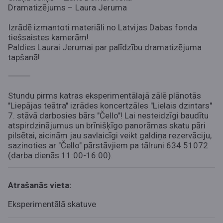
Dramatizējums – Laura Jeruma
Izrādē izmantoti materiāli no Latvijas Dabas fonda
tiešsaistes kamerām!
Paldies Laurai Jerumai par palīdzību dramatizējuma
tapšanā!
⸻
Stundu pirms katras eksperimentālajā zālē plānotās
"Liepājas teātra" izrādes koncertzāles "Lielais dzintars"
7. stāvā darbosies bārs "Čello"!
Lai nesteidzīgi baudītu
atspirdzinājumus un brīnišķīgo panorāmas skatu pāri
pilsētai, aicinām jau savlaicīgi veikt galdiņa rezervāciju,
sazinoties ar "Čello" pārstāvjiem pa tālruni 634 51072
(darba dienās 11:00-16:00)
.
Atrašanās vieta:
Eksperimentālā skatuve