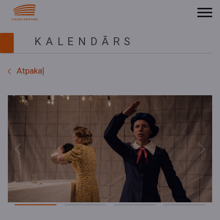
KALENDĀRS
Atpakaļ
Previous
Next