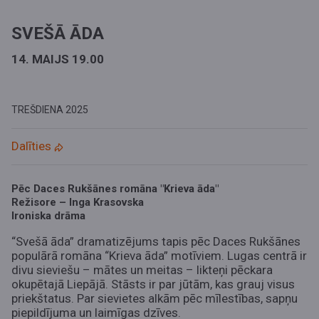
SVEŠĀ ĀDA
14. MAIJS 19.00
TREŠDIENA
2025
Dalīties
Pēc Daces Rukšānes romāna "Krieva āda"
Režisore – Inga Krasovska
Ironiska drāma
“Svešā āda” dramatizējums tapis pēc Daces Rukšānes
populārā romāna “Krieva āda” motīviem. Lugas centrā ir
divu sieviešu – mātes un meitas – likteņi pēckara
okupētajā Liepājā. Stāsts ir par jūtām, kas grauj visus
priekštatus. Par sievietes alkām pēc mīlestības, sapņu
piepildījuma un laimīgas dzīves.