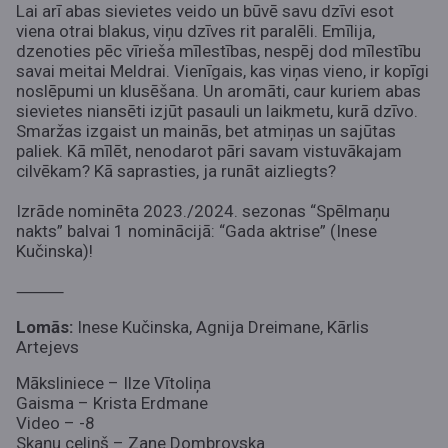
Lai arī abas sievietes veido un būvē savu dzīvi esot
viena otrai blakus, viņu dzīves rit paralēli. Emīlija,
dzenoties pēc vīrieša mīlestības, nespēj dod mīlestību
savai meitai Meldrai. Vienīgais, kas viņas vieno, ir kopīgi
noslēpumi un klusēšana. Un aromāti, caur kuriem abas
sievietes niansēti izjūt pasauli un laikmetu, kurā dzīvo.
Smaržas izgaist un mainās, bet atmiņas un sajūtas
paliek. Kā mīlēt, nenodarot pāri savam vistuvākajam
cilvēkam? Kā saprasties, ja runāt aizliegts?
Izrāde nominēta 2023./2024. sezonas “Spēlmaņu
nakts” balvai 1 nominācijā: “Gada aktrise” (Inese
Kučinska)!
⸻
Lomās:
Inese Kučinska, Agnija Dreimane, Kārlis
Artejevs
Māksliniece – Ilze Vītoliņa
Gaisma – Krista Erdmane
Video – -8
Skaņu celiņš – Zane Dombrovska