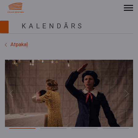
KALENDĀRS
Atpakaļ
Previous
Next