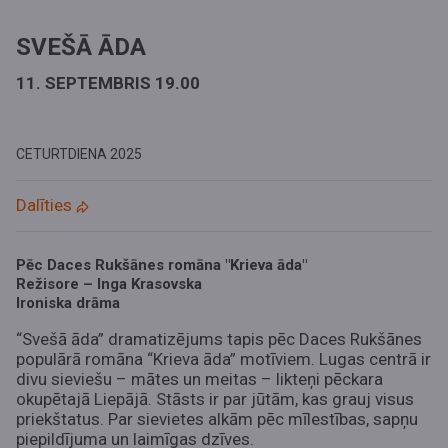
SVEŠĀ ĀDA
11. SEPTEMBRIS 19.00
CETURTDIENA
2025
Dalīties
Pēc Daces Rukšānes romāna "Krieva āda"
Režisore – Inga Krasovska
Ironiska drāma
“Svešā āda” dramatizējums tapis pēc Daces Rukšānes
populārā romāna “Krieva āda” motīviem. Lugas centrā ir
divu sieviešu – mātes un meitas – likteņi pēckara
okupētajā Liepājā. Stāsts ir par jūtām, kas grauj visus
priekštatus. Par sievietes alkām pēc mīlestības, sapņu
piepildījuma un laimīgas dzīves.