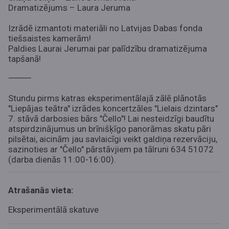
Dramatizējums – Laura Jeruma
Izrādē izmantoti materiāli no Latvijas Dabas fonda
tiešsaistes kamerām!
Paldies Laurai Jerumai par palīdzību dramatizējuma
tapšanā!
⸻
Stundu pirms katras eksperimentālajā zālē plānotās
"Liepājas teātra" izrādes koncertzāles "Lielais dzintars"
7. stāvā darbosies bārs "Čello"!
Lai nesteidzīgi baudītu
atspirdzinājumus un brīnišķīgo panorāmas skatu pāri
pilsētai, aicinām jau savlaicīgi veikt galdiņa rezervāciju,
sazinoties ar "Čello" pārstāvjiem pa tālruni 634 51072
(darba dienās 11:00-16:00)
.
Atrašanās vieta:
Eksperimentālā skatuve