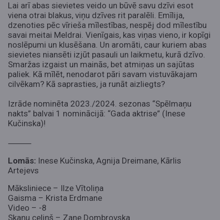
Lai arī abas sievietes veido un būvē savu dzīvi esot
viena otrai blakus, viņu dzīves rit paralēli. Emīlija,
dzenoties pēc vīrieša mīlestības, nespēj dod mīlestību
savai meitai Meldrai. Vienīgais, kas viņas vieno, ir kopīgi
noslēpumi un klusēšana. Un aromāti, caur kuriem abas
sievietes niansēti izjūt pasauli un laikmetu, kurā dzīvo.
Smaržas izgaist un mainās, bet atmiņas un sajūtas
paliek. Kā mīlēt, nenodarot pāri savam vistuvākajam
cilvēkam? Kā saprasties, ja runāt aizliegts?
Izrāde nominēta 2023./2024. sezonas “Spēlmaņu
nakts” balvai 1 nominācijā: “Gada aktrise” (Inese
Kučinska)!
⸻
Lomās:
Inese Kučinska, Agnija Dreimane, Kārlis
Artejevs
Māksliniece – Ilze Vītoliņa
Gaisma – Krista Erdmane
Video – -8
Skaņu celiņš – Zane Dombrovska