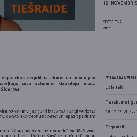
12. NOVEMBRIS
SESTDIENA
2022
i čigāniskos segidiljas ritmus un liesmojoši
Atrašanās vieta
steļtoņi, savu uzticamo klausītāju ielūdz
Lielā zāle
 Sidorova!
Pasākuma ilgu
irtuozēm un viņas gudri izsvērtās, rūpīgi veidotās
18.00-19.20 / ~
tu dēvēto akordeonu novērtēt un iepazīt pavisam
Organizē:
ramma “Starp sapņiem un nomodu” piedāvā visai
komponistu Pjetro Rofi un Kijivā dzimušo mūsdienu
Lielais dzintars