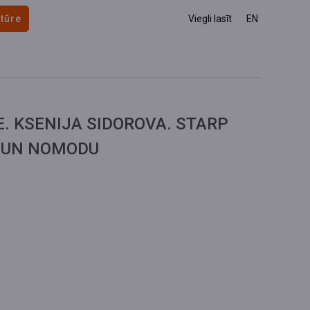
 tūre
Viegli lasīt
EN
E. KSENIJA SIDOROVA. STARP
 UN NOMODU