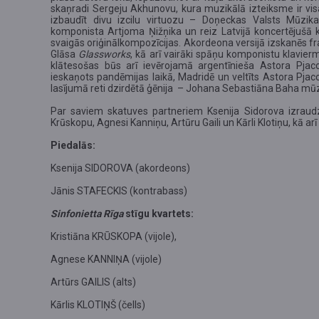
skaņradi Sergeju Akhunovu, kura muzikālā izteiksme ir visai
izbaudīt divu izcilu virtuozu – Doņeckas Valsts Mūzika
komponista Artjoma Ņižņika un reiz Latvijā koncertējušā 
svaigās oriģinālkompozīcijas. Akordeona versijā izskanēs 
Glāsa
Glassworks
, kā arī vairāki spāņu komponistu klavier
klātesošas būs arī ievērojamā argentīnieša Astora Pjaco
ieskaņots pandēmijas laikā, Madridē un veltīts Astora Pjac
lasījumā reti dzirdētā ģēnija – Johana Sebastiāna Baha mūz
Par saviem skatuves partneriem Ksenija Sidorova izraudz
Krūskopu, Agnesi Kanniņu, Artūru Gaili un Kārli Klotiņu, kā ar
Piedalās:
Ksenija SIDOROVA (akordeons)
Jānis STAFECKIS (kontrabass)
Sinfonietta Rīga
stīgu kvartets:
Kristiāna KRŪSKOPA (vijole),
Agnese KANNIŅA (vijole)
Artūrs GAILIS (alts)
Kārlis KLOTIŅŠ (čells)