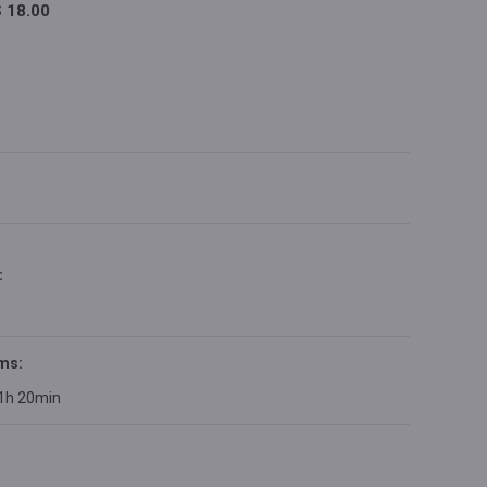
 18.00
:
ms:
 1h 20min