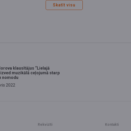
Skatīt visu
orova klausītājus “Lielajā
aizved muzikālā ceļojumā starp
n nomodu
ris 2022
Rekvizīti
Kontakti