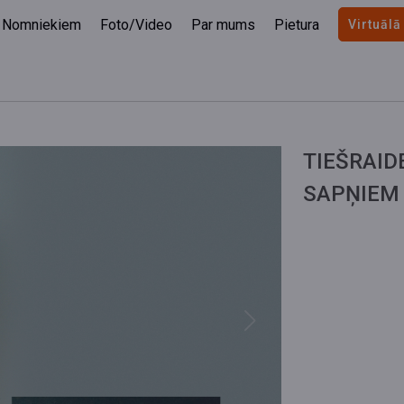
Nomniekiem
Foto/Video
Par mums
Pietura
Virtuālā
TIEŠRAID
SAPŅIEM
Next