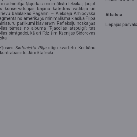
 radniecīga Ņujorkas minimālistu leksikai, ļaujot
s konservatorijas bajāna katedras vadītāja un
krievu balalaikas Paganīni – Alekseja Arhipovska
Atbalsta:
fragments no amerikāņu minimālisma klasiķa Filipa
miniatūru pārlikumi klavierēm.
Refleksiju noskaņās
Liepājas pašval
llas tēmas no albuma “Pjacollas atspulgi”; tas
ollas simtgadei
,
kā arī līdz šim Ksenijas Sidorovas
ika.
ījusies
Sinfonietta Rīga
stīgu kvartetu: Kristiānu
ī kontrabasistu Jāni Stafecki.