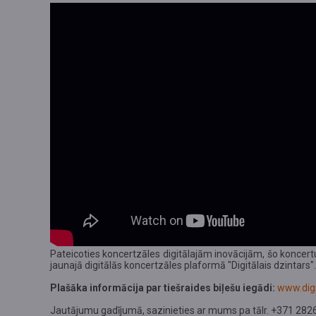
Pateicoties koncertzāles digitālajām inovācijām, šo koncert
jaunajā digitālās koncertzāles plaformā "Digitālais dzintars".
Plašāka informācija par tiešraides biļešu iegādi:
www.digi
Jautājumu gadījumā, sazinieties ar mums pa tālr. +371 2826