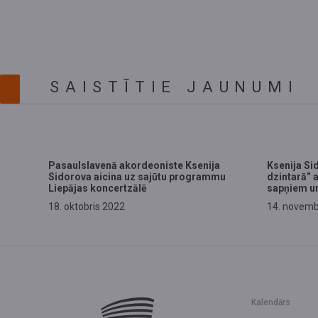
SAISTĪTIE JAUNUMI
Pasaulslavenā akordeoniste Ksenija
Ksenija Sid
Sidorova aicina uz sajūtu programmu
dzintarā” 
Liepājas koncertzālē
sapņiem u
18. oktobris 2022
14. novemb
Kalendārs