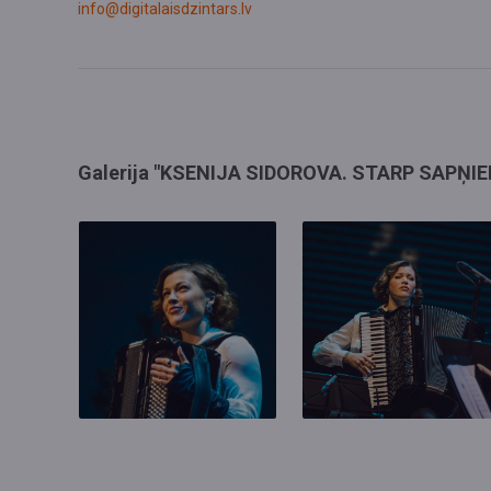
info@digitalaisdzintars.lv
Galerija "KSENIJA SIDOROVA. STARP SAPŅ