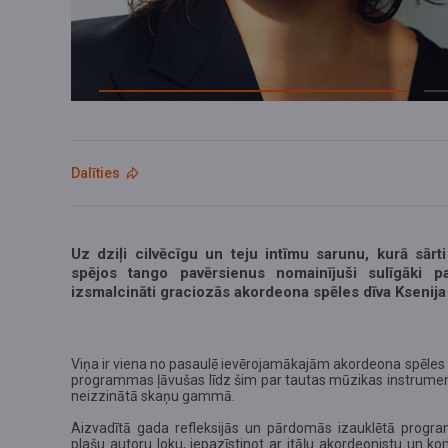
Dalīties
Uz dziļi cilvēcīgu un teju intīmu sarunu, kurā sārt
spējos tango pavērsienus nomainījuši sulīgāki pa
izsmalcināti graciozās akordeona spēles dīva Ksenija
Viņa ir viena no pasaulē ievērojamākajām akordeona spēles v
programmas ļāvušas līdz šim par tautas mūzikas instrumen
neizzinātā skaņu gammā.
Aizvadītā gada refleksijās un pārdomās izauklētā prog
plašu autoru loku, iepazīstinot ar itāļu akordeonistu un 