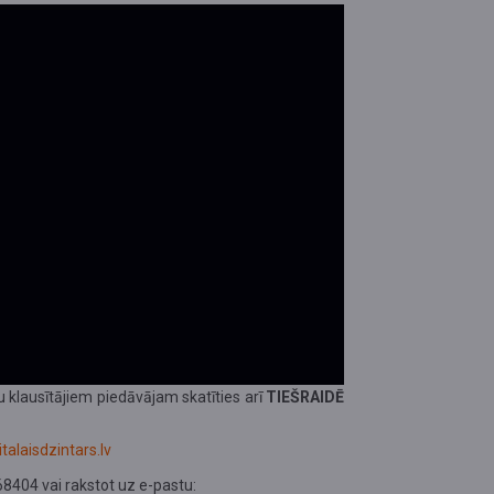
u klausītājiem piedāvājam skatīties arī
TIEŠRAIDĒ
talaisdzintars.lv
8404 vai rakstot uz e-pastu: