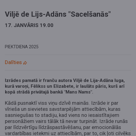
Viljē de Lijs-Adāns "Sacelšanās"
17. JANVĀRIS 19.00
PIEKTDIENA
2025
Dalīties
Izrādes pamatā ir franču autora Viljē de Lija-Adāna luga,
kurā varoņi, Fēlikss un Elizabete, ir laulāts pāris, kurš arī
kopā strādā privātajā bankā "Mans Nams".
Kādā pusnaktī viss viņu dzīvē mainās. Izrāde ir par
vīrieša un sievietes savstarpējām attiecībām, kuras
sasniegušas to stadiju, kad viens no iesaistītajiem
personāžiem vairs tālāk tā nevar turpināt. Izrāde runās
par līdzvērtīgu līdzāspastāvēšanu, par emocionālās
vardarbības ietekmi uz attiecībām, par to, cik ļoti cilvēks