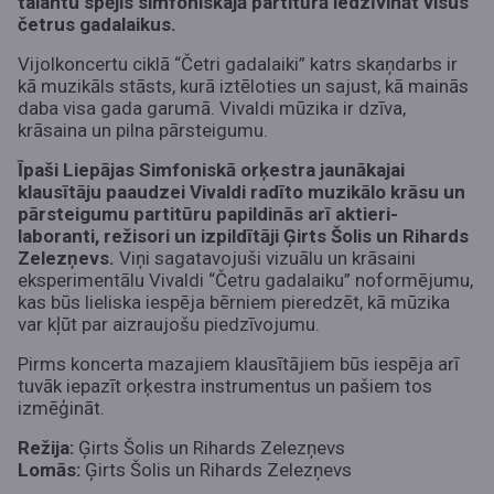
talantu spējis simfoniskajā partitūrā iedzīvināt visus
četrus gadalaikus.
Vijolkoncertu ciklā “Četri gadalaiki” katrs skaņdarbs ir
kā muzikāls stāsts, kurā iztēloties un sajust, kā mainās
daba visa gada garumā. Vivaldi mūzika ir dzīva,
krāsaina un pilna pārsteigumu.
Īpaši Liepājas Simfoniskā orķestra jaunākajai
klausītāju paaudzei Vivaldi radīto muzikālo krāsu un
pārsteigumu partitūru papildinās arī aktieri-
laboranti, režisori un izpildītāji Ģirts Šolis un Rihards
Zelezņevs.
Viņi sagatavojuši vizuālu un krāsaini
eksperimentālu Vivaldi “Četru gadalaiku” noformējumu,
kas būs lieliska iespēja bērniem pieredzēt, kā mūzika
var kļūt par aizraujošu piedzīvojumu.
Pirms koncerta mazajiem klausītājiem būs iespēja arī
tuvāk iepazīt orķestra instrumentus un pašiem tos
izmēģināt.
Režija:
Ģirts Šolis un Rihards Zelezņevs
Lomās:
Ģirts Šolis un Rihards Zelezņevs