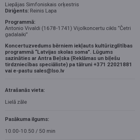
Liepājas Simfoniskais orķestris
Diriģents:
Reinis Lapa
Programmā:
Antonio Vivaldi (1678-1741) Vijolkoncertu cikls “Četri
gadalaiki”
Koncertuzvedums bērniem iekļauts kultūrizglītības
programmā “Latvijas skolas soma”. Lūgums
sazināties ar
Antra Beļska (
Reklāmas un biļešu
tirdzniecības speciāliste) pa tālruni
+371 22021881
vai e-pastu
sales@lso.lv
Atrašanās vieta:
Lielā zāle
Pasākuma ilgums:
10.00-10.50 / 50 min