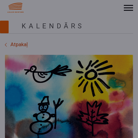
KALENDĀRS
Atpakaļ