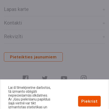
Lapas karte
Kontakti
Rekvizīti
Pieteikties jaunumiem
Lai šī tīmekļvietne darbotos,
tā izmanto obligāti
nepieciešamās sīkdatnes.
Ar Jūsu piekrišanu papildus
E-adrese
Piekrist
šajā vietnē var tikt
Privātuma politika
izmantotas statistikas un