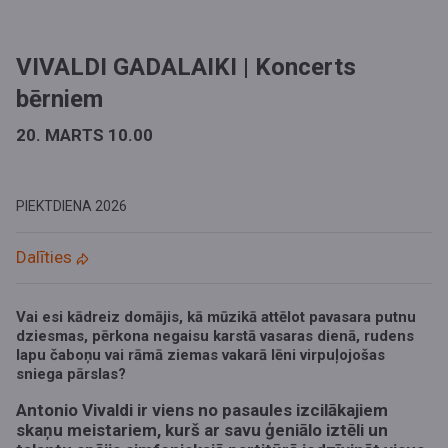
VIVALDI GADALAIKI | Koncerts
bērniem
20. MARTS 10.00
PIEKTDIENA
2026
Dalīties
Vai esi kādreiz domājis, kā mūzikā attēlot pavasara putnu
dziesmas, pērkona negaisu karstā vasaras dienā, rudens
lapu čaboņu vai rāmā ziemas vakarā lēni virpuļojošas
sniega pārslas?
Antonio Vivaldi ir viens no pasaules izcilākajiem
skaņu meistariem, kurš ar savu ģeniālo iztēli un