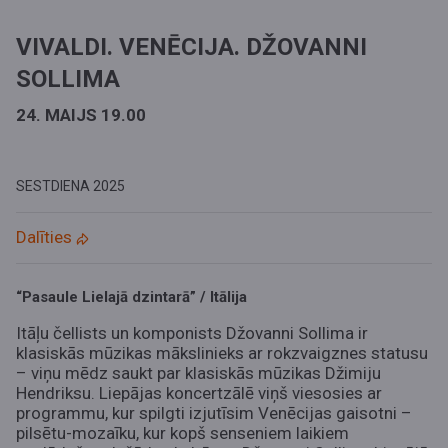
VIVALDI. VENĒCIJA. DŽOVANNI
SOLLIMA
24. MAIJS 19.00
SESTDIENA
2025
Dalīties
“Pasaule Lielajā dzintarā” / Itālija
Itāļu čellists un komponists Džovanni Sollima ir
klasiskās mūzikas mākslinieks ar rokzvaigznes statusu
– viņu mēdz saukt par klasiskās mūzikas Džimiju
Hendriksu. Liepājas koncertzālē viņš viesosies ar
programmu, kur spilgti izjutīsim Venēcijas gaisotni –
pilsētu-mozaīku, kur kopš senseniem laikiem