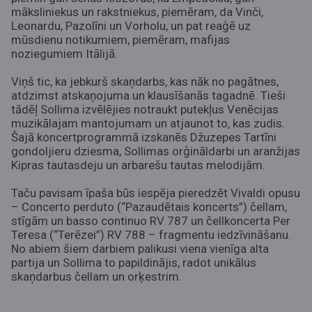
māksliniekus un rakstniekus, piemēram,
da Vinči,
Leonardu, Pazolīni un Vorholu, un pat reaģē uz
mūsdienu notikumiem, piemēram, mafijas
noziegumiem Itālijā.
Viņš tic, ka jebkurš skaņdarbs, kas nāk no pagātnes,
atdzimst atskaņojuma un klausīšanās tagadnē. Tieši
tādēļ Sollima izvēlējies notraukt putekļus Venēcijas
muzikālajam mantojumam un atjaunot to, kas zudis.
Šajā koncertprogrammā izskanēs Džuzepes Tartīni
gondoljieru dziesma, Sollimas orģināldarbi un aranžijas
Kipras tautasdeju un arbarešu tautas melodijām.
Taču pavisam īpaša būs iespēja pieredzēt Vivaldi opusu
– Concerto perduto (“Pazaudētais koncerts”) čellam,
stīgām un basso continuo RV 787 un čellkoncerta Per
Teresa (“Terēzei”) RV 788 – fragmentu iedzīvināšanu.
No abiem šiem darbiem palikusi viena vienīga alta
partija un Sollima to papildinājis, radot unikālus
skaņdarbus čellam un orķestrim.