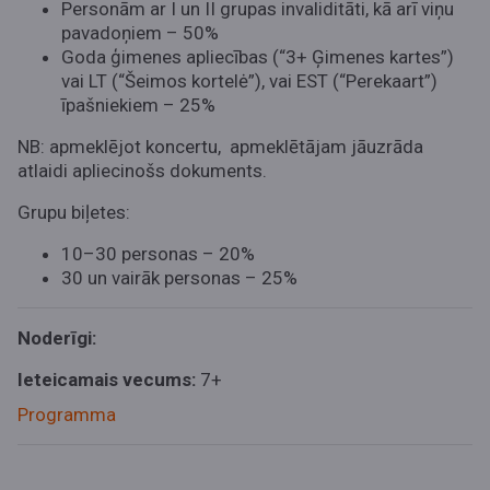
Personām ar I un II grupas invaliditāti, kā arī viņu
pavadoņiem – 50%
Goda ģimenes apliecības (“3+ Ģimenes kartes”)
vai LT (“Šeimos kortelė”), vai EST (“Perekaart”)
īpašniekiem – 25%
NB: apmeklējot koncertu, apmeklētājam jāuzrāda
atlaidi apliecinošs dokuments.
Grupu biļetes:
10–30 personas – 20%
30 un vairāk personas – 25%
Noderīgi:
Ieteicamais vecums:
7+
Programma