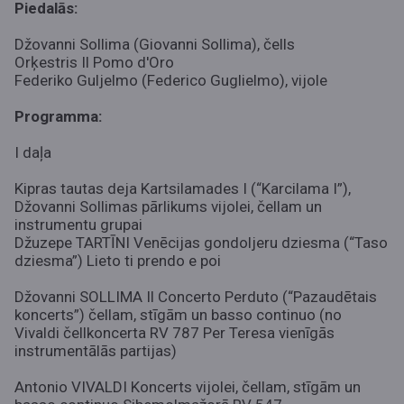
Piedalās:
Džovanni Sollima (Giovanni Sollima), čells
Orķestris Il Pomo d'Oro
Federiko Guljelmo (
Federico Guglielmo
), vijole
Programma:
I daļa
Kipras tautas deja Kartsilamades I (“Karcilama I”),
Džovanni Sollimas pārlikums vijolei, čellam un
instrumentu grupai
Džuzepe TARTĪNI Venēcijas gondoljeru dziesma (“Taso
dziesma”) Lieto ti prendo e poi
Džovanni SOLLIMA Il Concerto Perduto (“Pazaudētais
koncerts”) čellam, stīgām un basso continuo (no
Vivaldi čellkoncerta RV 787 Per Teresa vienīgās
instrumentālās partijas)
Antonio VIVALDI Koncerts vijolei, čellam, stīgām un