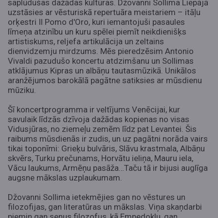
saplūdušas dažādas kultūras. Džovanni Sollima Liepājā
uzstāsies ar vēsturiskā repertuāra meistariem – itāļu
orķestri Il Pomo d'Oro, kuri iemantojuši pasaules
līmeņa atzinību un kuru spēlei piemīt neikdienišķs
artistiskums, reljefa artikulācija un zeltains
dienvidzemju mirdzums. Mēs pieredzēsim Antonio
Vivaldi pazudušo koncertu atdzimšanu un Sollimas
atklājumus Kipras un albāņu tautasmūzikā. Unikālos
aranžējumos barokālā pagātne satiksies ar mūsdienu
mūziku.
Šī koncertprogramma ir veltījums Venēcijai, kur
savulaik līdzās dzīvoja dažādas kopienas
no visas
Vidusjūras, no ziemeļu zemēm līdz pat Levantei
. Šis
raibums mūsdienās ir zudis, un uz pagātni norāda vairs
tikai toponīmi: Grieķu bulvāris, Slāvu krastmala, Albāņu
skvērs, Turku prečunams, Horvātu ieliņa, Mauru iela,
Vācu laukums, Armēņu pasāža…Taču tā ir bijusi auglīga
augsne mākslas uzplaukumam.
Džovanni Sollima ietekmējies gan no vēstures un
filozofijas, gan literatūras un mākslas. Viņa skaņdarbi
piemin gan senus filozofus, kā Empedoklu, gan