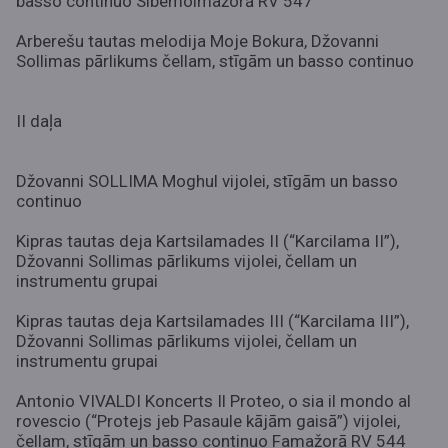
basso continuo Sibemolmažorā RV 547
Arberešu tautas melodija Moje Bokura, Džovanni
Sollimas pārlikums čellam, stīgām un basso continuo
II daļa
Džovanni SOLLIMA Moghul vijolei, stīgām un basso
continuo
Kipras tautas deja Kartsilamades II (“Karcilama II”),
Džovanni Sollimas pārlikums vijolei, čellam un
instrumentu grupai
Kipras tautas deja Kartsilamades III (“Karcilama III”),
Džovanni Sollimas pārlikums vijolei, čellam un
instrumentu grupai
Antonio VIVALDI Koncerts Il Proteo, o sia il mondo al
rovescio (“Protejs jeb Pasaule kājām gaisā”) vijolei,
čellam, stīgām un basso continuo Famažorā RV 544