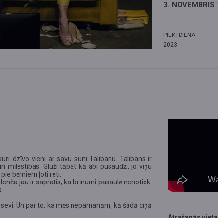
3. NOVEMBRIS 
PIEKTDIENA
2023
uri dzīvo vieni ar savu suni Talibanu. Talibans ir
 mīlestības. Gluži tāpat kā abi pusaudži, jo viņu
pie bērniem ļoti reti.
enča jau ir sapratis, ka brīnumi pasaulē nenotiek.
a.
r sevi. Un par to, ka mēs nepamanām, kā šādā cīņā
Atrašanās vieta