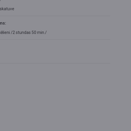
 skatuve
ms:
cēlieni /2 stundas 50 min./