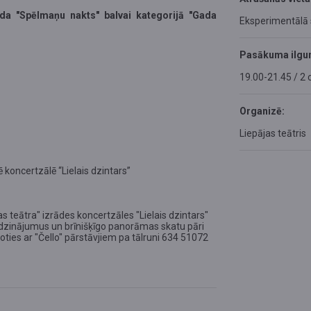
da "Spēlmaņu nakts" balvai kategorijā "Gada
Eksperimentālā
Pasākuma ilgu
19.00-21.45 / 2 
Organizē:
Liepājas teātris
 koncertzālē “Lielais dzintars”
 teātra" izrādes koncertzāles "Lielais dzintars"
irdzinājumus un brīnišķīgo panorāmas skatu pāri
inoties ar "Čello" pārstāvjiem pa tālruni 634 51072