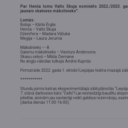
Par Henča lomu Valts Skuja nominēts 2022./2023. ga
jaunais skatuves mākslinieks".
Lomās:
Bobijs – Kārlis Ērglis
Henča – Valts Skuja
Dženifera – Madara Viļčuka
Megija – Laura Jeruma
Mākslinieks – -8
Gaismu mākslinieks – Viesturs Andersons
Skaņu celiņš – Milda Ziemane
No angļu valodas tulkojis Andris Kuprišs
Pirmizrāde 2022. gada 1. oktobrī Liepājas teātra mazajā zālē
***********
Stundu pirms katras eksperimentālajā zālē plānotās "Liepājas
7. stāvā darbosies bārs "Čello"!
Lai nesteidzīgi baudītu atsp
pilsētai, aicinām jau savlaicīgi veikt galdiņa rezervāciju, saz
(darba dienās 11:00-16:00)
.