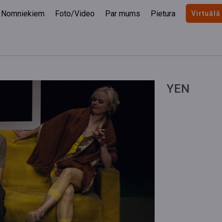
Nomniekiem
Foto/Video
Par mums
Pietura
Virtuālā
YEN