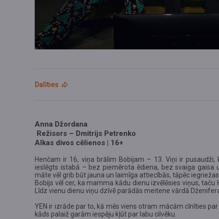
Dalīties
Anna Džordana
Režisors – Dmitrijs Petrenko
Alkas divos cēlienos | 16+
Henčam ir 16, viņa brālim Bobijam – 13. Viņi ir pusaudži, k
ieslēgts istabā – bez piemērota ēdiena, bez svaiga gaisa un
māte vēl grib būt jauna un laimīga attiecībās, tāpēc iegriežas 
Bobijs vēl cer, ka mamma kādu dienu izvēlēsies viņus, taču H
Līdz vienu dienu viņu dzīvē parādās meitene vārdā Dženifer
YEN ir izrāde par to, kā mēs viens otram mācām cīnīties pa
kāds palaiž garām iespēju kļūt par labu cilvēku.