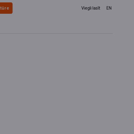
 tūre
Viegli lasīt
EN