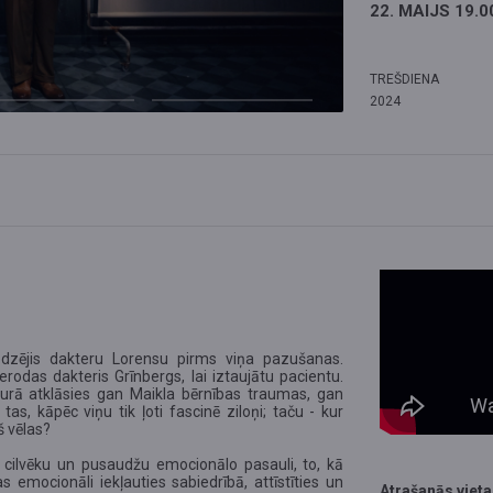
22. MAIJS 19.0
TREŠDIENA
2024
 redzējis dakteru Lorensu pirms viņa pazušanas.
rodas dakteris Grīnbergs, lai iztaujātu pacientu.
 kurā atklāsies gan Maikla bērnības traumas, gan
s, kāpēc viņu tik ļoti fascinē ziloņi; taču - kur
š vēlas?
no cilvēku un pusaudžu emocionālo pasauli, to, kā
s emocionāli iekļauties sabiedrībā, attīstīties un
Atrašanās vieta