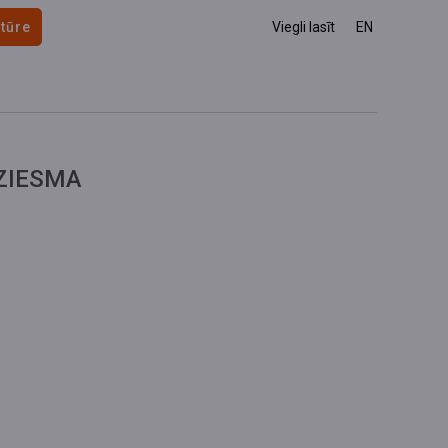
 tūre
Viegli lasīt
EN
ZIESMA