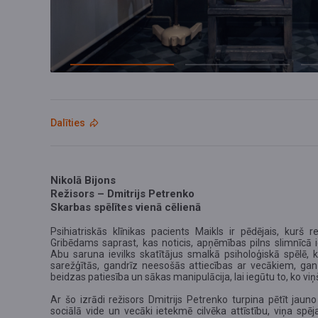
Dalīties
Nikolā Bijons
Režisors – Dmitrijs Petrenko
Skarbas spēlītes vienā cēlienā
Psihiatriskās klīnikas pacients Maikls ir pēdējais, kurš
Gribēdams saprast, kas noticis, apņēmības pilns slimnīcā ie
Abu saruna ievilks skatītājus smalkā psiholoģiskā spēlē,
sarežģītās, gandrīz neesošās attiecības ar vecākiem, gan ta
beidzas patiesība un sākas manipulācija, lai iegūtu to, ko viņ
Ar šo izrādi režisors Dmitrijs Petrenko turpina pētīt jau
sociālā vide un vecāki ietekmē cilvēka attīstību, viņa spēja