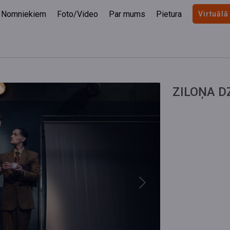
Nomniekiem
Foto/Video
Par mums
Pietura
Virtuālā
ZILOŅA D
Next