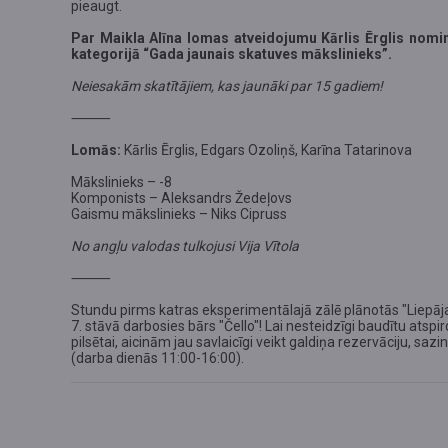
pieaugt.
Par Maikla Alīna lomas atveidojumu Kārlis Ērglis nomi
kategorijā “Gada jaunais skatuves mākslinieks”.
Neiesakām skatītājiem, kas jaunāki par 15 gadiem!
⸻
Lomās:
Kārlis Ērglis, Edgars Ozoliņš, Karīna Tatarinova
Mākslinieks – -8
Komponists – Aleksandrs Žedeļovs
Gaismu mākslinieks – Niks Cipruss
No angļu valodas tulkojusi Vija Vītola
⸻
Stundu pirms katras eksperimentālajā zālē plānotās "Liepājas
7. stāvā darbosies bārs "Čello"!
Lai nesteidzīgi baudītu atsp
pilsētai, aicinām jau savlaicīgi veikt galdiņa rezervāciju, saz
(darba dienās 11:00-16:00)
.