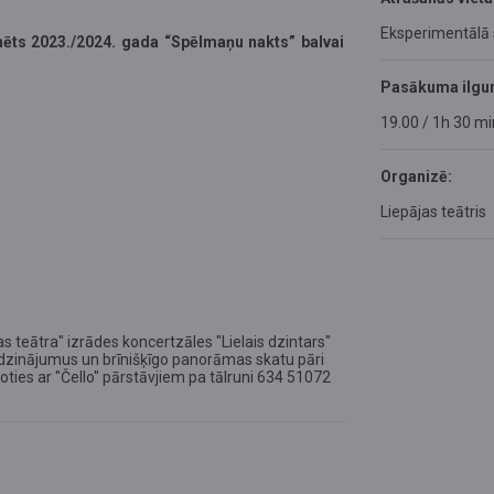
Eksperimentālā
nēts 2023./2024. gada “Spēlmaņu nakts” balvai
Pasākuma ilgu
19.00 / 1h 30 mi
Organizē:
Liepājas teātris
 teātra" izrādes koncertzāles "Lielais dzintars"
irdzinājumus un brīnišķīgo panorāmas skatu pāri
inoties ar "Čello" pārstāvjiem pa tālruni 634 51072