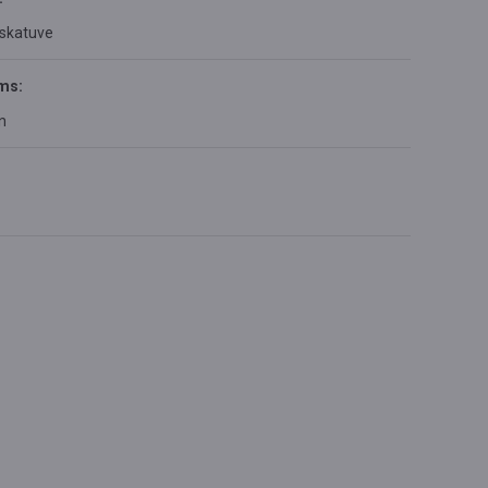
 skatuve
ms:
n