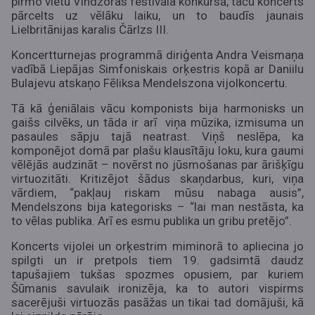
pirmo vietu Vindzoras festivāla konkursā, taču koncerts
pārcelts uz vēlāku laiku, un to baudīs jaunais
Lielbritānijas karalis Čārlzs III.
Koncertturnejas programmā diriģenta Andra Veismaņa
vadībā Liepājas Simfoniskais orķestris kopā ar Daniilu
Bulajevu atskaņo Fēliksa Mendelszona vijolkoncertu.
Tā kā ģeniālais vācu komponists bija harmonisks un
gaišs cilvēks, un tāda ir arī viņa mūzika, izmisuma un
pasaules sāpju tajā neatrast. Viņš neslēpa, ka
komponējot domā par plašu klausītāju loku, kura gaumi
vēlējās audzināt – novērst no jūsmošanas par ārišķīgu
virtuozitāti. Kritizējot šādus skaņdarbus, kuri, viņa
vārdiem, “pakļauj riskam mūsu nabaga ausis”,
Mendelszons bija kategorisks – “lai man nestāsta, ka
to vēlas publika. Arī es esmu publika un gribu pretējo”.
Koncerts vijolei un orķestrim miminorā to apliecina jo
spilgti un ir pretpols tiem 19. gadsimtā daudz
tapušajiem tukšas spozmes opusiem, par kuriem
Šūmanis savulaik ironizēja, ka to autori vispirms
sacerējuši virtuozās pasāžas un tikai tad domājuši, kā