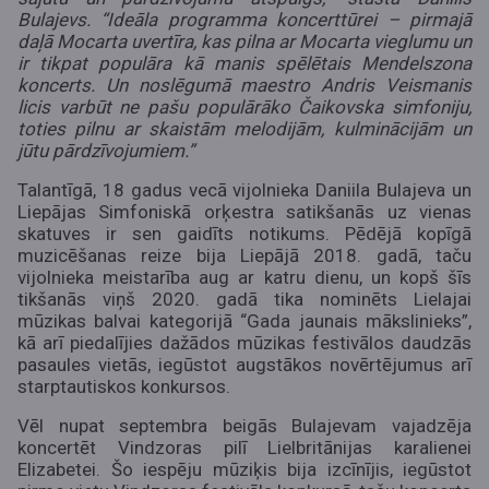
Bulajevs. “Ideāla programma koncerttūrei – pirmajā
daļā Mocarta uvertīra, kas pilna ar Mocarta vieglumu un
ir tikpat populāra kā manis spēlētais Mendelszona
koncerts. Un noslēgumā maestro Andris Veismanis
licis varbūt ne pašu populārāko Čaikovska simfoniju,
toties pilnu ar skaistām melodijām, kulminācijām un
jūtu pārdzīvojumiem.”
Talantīgā, 18 gadus vecā vijolnieka Daniila Bulajeva un
Liepājas Simfoniskā orķestra satikšanās uz vienas
skatuves ir sen gaidīts notikums. Pēdējā kopīgā
muzicēšanas reize bija Liepājā 2018. gadā, taču
vijolnieka meistarība aug ar katru dienu, un kopš šīs
tikšanās viņš 2020. gadā tika nominēts Lielajai
mūzikas balvai kategorijā “Gada jaunais mākslinieks”,
kā arī piedalījies dažādos mūzikas festivālos daudzās
pasaules vietās, iegūstot augstākos novērtējumus arī
starptautiskos konkursos.
Vēl nupat septembra beigās Bulajevam vajadzēja
koncertēt Vindzoras pilī Lielbritānijas karalienei
Elizabetei. Šo iespēju mūziķis bija izcīnījis, iegūstot