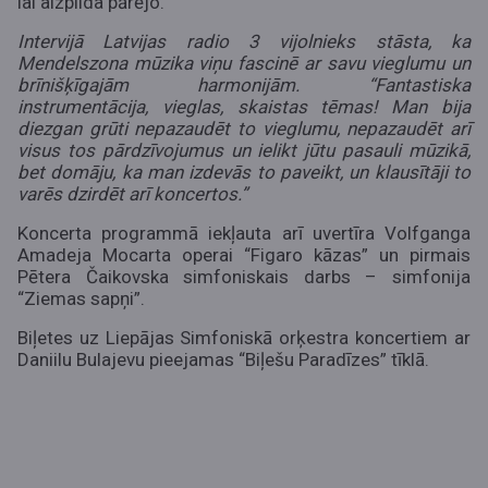
lai aizpilda pārējo.
Intervijā Latvijas radio 3 vijolnieks stāsta, ka
Mendelszona mūzika viņu fascinē ar savu vieglumu un
brīnišķīgajām harmonijām. “Fantastiska
instrumentācija, vieglas, skaistas tēmas! Man bija
diezgan grūti nepazaudēt to vieglumu, nepazaudēt arī
visus tos pārdzīvojumus un ielikt jūtu pasauli mūzikā,
bet domāju, ka man izdevās to paveikt, un klausītāji to
varēs dzirdēt arī koncertos.”
Koncerta programmā iekļauta arī uvertīra Volfganga
Amadeja Mocarta operai “Figaro kāzas” un pirmais
Pētera Čaikovska simfoniskais darbs – simfonija
“Ziemas sapņi”.
Biļetes uz Liepājas Simfoniskā orķestra koncertiem ar
Daniilu Bulajevu pieejamas “Biļešu Paradīzes” tīklā.