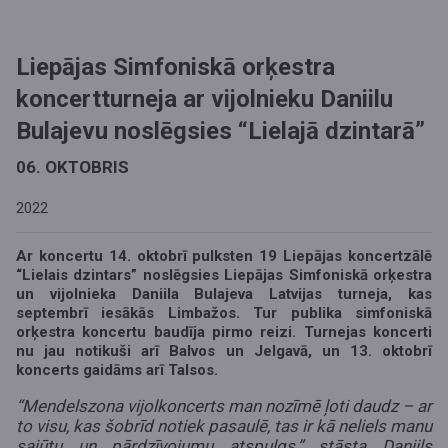
Liepājas Simfoniskā orķestra
koncertturneja ar vijolnieku Daniilu
Bulajevu noslēgsies “Lielajā dzintarā”
06. OKTOBRIS
2022
Ar koncertu 14. oktobrī pulksten 19 Liepājas koncertzālē
“Lielais dzintars” noslēgsies Liepājas Simfoniskā orķestra
un vijolnieka Daniila Bulajeva Latvijas turneja, kas
septembrī iesākās Limbažos. Tur publika simfoniskā
orķestra koncertu baudīja pirmo reizi. Turnejas koncerti
nu jau notikuši arī Balvos un Jelgavā, un 13. oktobrī
koncerts gaidāms arī Talsos.
“Mendelszona vijolkoncerts man nozīmē ļoti daudz – ar
to visu, kas šobrīd notiek pasaulē, tas ir kā neliels manu
sajūtu un pārdzīvojumu atspulgs,” stāsta Daniils