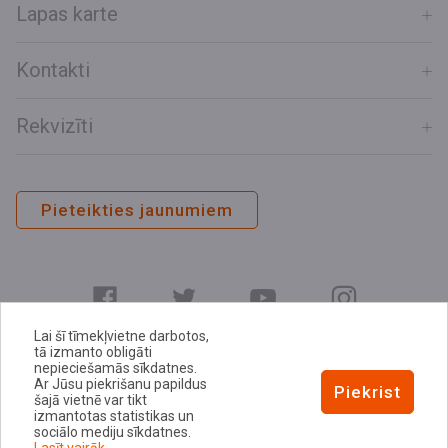
Lapas karte
Kontakti
Rekvizīti
Pieteikties jaunumiem
Lai šī tīmekļvietne darbotos,
tā izmanto obligāti
nepieciešamās sīkdatnes.
Ar Jūsu piekrišanu papildus
E-adrese
Piekrist
šajā vietnē var tikt
Privātuma politika
izmantotas statistikas un
sociālo mediju sīkdatnes.
Sīkdatņu politika