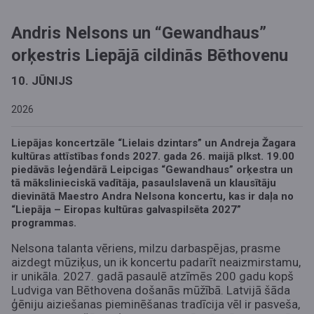
Andris Nelsons un “Gewandhaus”
orķestris Liepājā cildinās Bēthovenu
10. JŪNIJS
2026
Liepājas koncertzāle “Lielais dzintars” un Andreja Žagara
kultūras attīstības fonds 2027. gada 26. maijā plkst. 19.00
piedāvās leģendārā Leipcigas “Gewandhaus” orķestra un
tā mākslinieciskā vadītāja, pasaulslavenā un klausītāju
dievinātā Maestro Andra Nelsona koncertu, kas ir daļa no
“Liepāja – Eiropas kultūras galvaspilsēta 2027”
programmas.
Nelsona talanta vēriens, milzu darbaspējas, prasme
aizdegt mūziķus, un ik koncertu padarīt neaizmirstamu,
ir unikāla. 2027. gadā pasaulē atzīmēs 200 gadu kopš
Ludviga van Bēthovena došanās mūžībā. Latvijā šāda
ģēniju aiziešanas pieminēšanas tradīcija vēl ir pasveša,