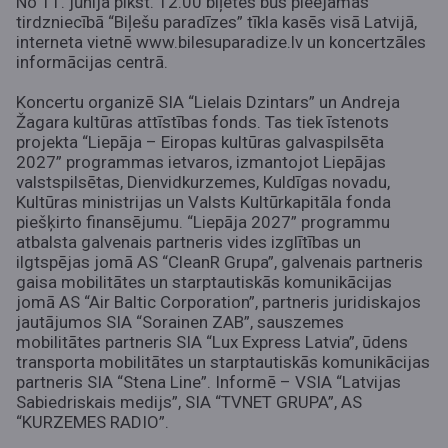
No 11. jūnija plkst. 12.00 biļetes būs pieejamas
tirdzniecībā “Biļešu paradīzes” tīkla kasēs visā Latvijā,
interneta vietnē www.bilesuparadize.lv un koncertzāles
informācijas centrā.
Koncertu organizē SIA “Lielais Dzintars” un Andreja
Žagara kultūras attīstības fonds. Tas tiek īstenots
projekta “Liepāja – Eiropas kultūras galvaspilsēta
2027” programmas ietvaros, izmantojot Liepājas
valstspilsētas, Dienvidkurzemes, Kuldīgas novadu,
Kultūras ministrijas un Valsts Kultūrkapitāla fonda
piešķirto finansējumu. “Liepāja 2027” programmu
atbalsta galvenais partneris vides izglītības un
ilgtspējas jomā AS “CleanR Grupa”, galvenais partneris
gaisa mobilitātes un starptautiskās komunikācijas
jomā AS “Air Baltic Corporation”, partneris juridiskajos
jautājumos SIA “Sorainen ZAB”, sauszemes
mobilitātes partneris SIA “Lux Express Latvia”, ūdens
transporta mobilitātes un starptautiskās komunikācijas
partneris SIA “Stena Line”. Informē – VSIA “Latvijas
Sabiedriskais medijs”, SIA “TVNET GRUPA”, AS
“KURZEMES RADIO”.