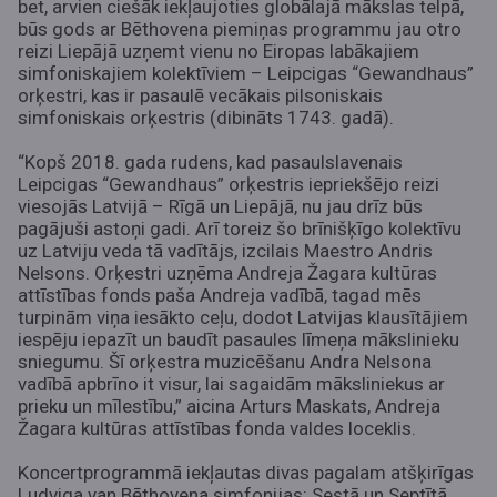
bet, arvien ciešāk iekļaujoties globālajā mākslas telpā,
būs gods ar Bēthovena piemiņas programmu jau otro
reizi Liepājā uzņemt vienu no Eiropas labākajiem
simfoniskajiem kolektīviem – Leipcigas “Gewandhaus”
orķestri, kas ir pasaulē vecākais pilsoniskais
simfoniskais orķestris (dibināts 1743. gadā).
“Kopš 2018. gada rudens, kad pasaulslavenais
Leipcigas “Gewandhaus” orķestris iepriekšējo reizi
viesojās Latvijā – Rīgā un Liepājā, nu jau drīz būs
pagājuši astoņi gadi. Arī toreiz šo brīnišķīgo kolektīvu
uz Latviju veda tā vadītājs, izcilais Maestro Andris
Nelsons. Orķestri uzņēma Andreja Žagara kultūras
attīstības fonds paša Andreja vadībā, tagad mēs
turpinām viņa iesākto ceļu, dodot Latvijas klausītājiem
iespēju iepazīt un baudīt pasaules līmeņa mākslinieku
sniegumu. Šī orķestra muzicēšanu Andra Nelsona
vadībā apbrīno it visur, lai sagaidām māksliniekus ar
prieku un mīlestību,” aicina Arturs Maskats, Andreja
Žagara kultūras attīstības fonda valdes loceklis.
Koncertprogrammā iekļautas divas pagalam atšķirīgas
Ludviga van Bēthovena simfonijas: Sestā un Septītā.