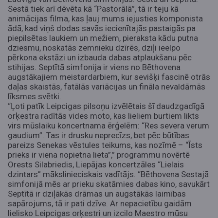
Sestā tiek arī dēvēta kā “Pastorālā”, tā ir teju kā
animācijas filma, kas ļauj mums iejusties komponista
ādā, kad viņš dodas savās iecienītajās pastaigās pa
piepilsētas laukiem un mežiem, pieraksta kādu putna
dziesmu, noskatās zemnieku dzīrēs, dziļi ieelpo
pērkona ekstāzi un izbauda dabas atplaukšanu pēc
stihijas. Septītā simfonija ir viens no Bēthovena
augstākajiem meistardarbiem, kur sevišķi fascinē otrās
daļas skaistās, fatālās variācijas un fināla nevaldāmās
līksmes svētki.
“Ļoti patīk Leipcigas pilsoņu izvēlētais šī daudzgadīgā
orķestra radītās vides moto, kas lieliem burtiem likts
virs mūslaiku koncertnama ērģelēm: “Res severa verum
gaudium”. Tas ir drusku neprecīzs, bet pēc būtības
pareizs Senekas vēstules teikums, kas nozīmē – “Īsts
prieks ir viena nopietna lieta”,” programmu novērtē
Orests Silabriedis, Liepājas koncertzāles “Lielais
dzintars” mākslinieciskais vadītājs. “Bēthovena Sestajā
simfonijā mēs ar prieku skatāmies dabas kino, savukārt
Septītā ir dziļākās drāmas un augstākās laimības
sapārojums, tā ir pati dzīve. Ar nepacietību gaidām
lielisko Leipcigas orķestri un izcilo Maestro mūsu