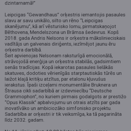
dzintarnamā!”
Leipcigas “Gewandhaus” orķestris iemantojis pasaules
slavu ar savu unikālo, silto un rēno “Leipcigas
skanējumu”, kā arī vēsturisko lomu, pirmatskaņojot
Bēthovena, Mendelszona un Brāmsa šedevrus. Kopš
2018. gada Andris Nelsons ir orķestra mākslinieciskais
vadītājs un galvenais diriģents, iezīmējot jaunu ēru
orķestra darbībā.
Šeit apvienojas Nelsonam raksturīgā emocionālā,
strāvojošā enerģija un orķestra stabilās, gadsimtiem
senās tradīcijas. Kopā iekarotas pasaules lielākās
skatuves, dodoties vērienīgās starptautiskās tūrēs un
laižot klajā kritiķu atzītus, par etalonu kļuvušus
ierakstus. Īpaši izceļami monumentālie Bruknera un
Štrausa cikli sadarbībā ar izdevniecību “Deutsche
Grammophon”, no kuriem pirmais godalgots ar prestižo
“Opus Klassik” apbalvojumu un otrais atzīts par gada
inovatīvāko un ambiciozāko simfonisko projektu.
Sadarbība ar orķestri ir tik veiksmīga, ka tā pagarināta
līdz 2032. gadam.