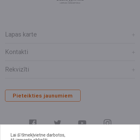
Lapas karte
Kontakti
Rekvizīti
Pieteikties jaunumiem
Lai šī tīmekļvietne darbotos,