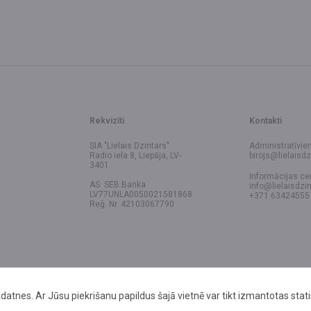
Rekvizīti
Kontakti
SIA "Lielais Dzintars"
Administratīvie
Radio iela 8, Liepāja, LV-
birojs@lielaisdz
3401
Informācijas ce
AS SEB Banka
info@lielaisdzin
LV77UNLA0050021581868
+371 63424555
Reģ. Nr. 42103067790
datnes. Ar Jūsu piekrišanu papildus šajā vietnē var tikt izmantotas stat