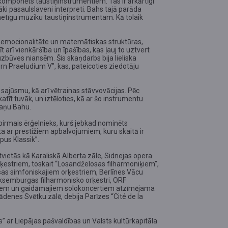
komponēts taustiņinstrumentiem. Tas ir ārkārtīgi
ki pasaulslaveni interpreti. Bahs tajā parāda
metīgu mūziku taustiņinstrumentam. Kā tolaik
s emocionalitāte un matemātiskas struktūras,
rī vienkāršība un īpašības, kas ļauj to uztvert
būves niansēm. Šis skaņdarbs bija lieliska
orn Praeludium V”, kas, pateicoties ziedotāju
 sajūsmu, kā arī vētrainas stāvvovācijas. Pēc
katīt tuvāk, un iztēloties, kā ar šo instrumentu
kaņu Bahu.
pirmais ērģelnieks, kurš jebkad nominēts
a ar prestižiem apbalvojumiem, kuru skaitā ir
pus Klassik”.
vietās kā Karaliskā Alberta zāle, Sidnejas opera
rķestriem, toskait “Losandželosas filharmoniķiem”,
sas simfoniskajiem orķestriem, Berlīnes Vācu
Luksemburgas filharmonisko orķestri, ORF
ajiem un gaidāmajiem solokoncertiem atzīmējama
denes Svētku zālē, debija Parīzes “Cité de la
” ar Liepājas pašvaldības un Valsts kultūrkapitāla