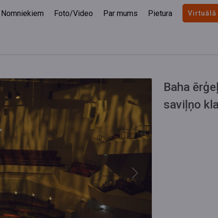
Nomniekiem
Foto/Video
Par mums
Pietura
Virtuālā
Baha ērģe
saviļņo kl
Next