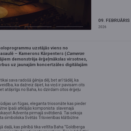
09. FEBRUĀRIS
2026
r soloprogrammu uzstājās viens no
pasaulē – Kamerons Kārpenters (
Cameron
ītājiem demonstrēja ērģeļmākslas virsotnes,
rbus uz jaunajām koncertzāles digitālajām
kai sava radošā ģēnija dēļ, bet arī tādēļ, ka
veidība, ka dažreiz šķiet, ka viņš ir pavisam cits
bet atšķirīgs no Baha, ko dzirdam citos ērģeļu
dijas un fūgas, eleganta triosonāte kas pieder
tne īpaši atklājās komponista slavenajā
skaņot Adventa pirmajā svētdienā. Tai sekoja
ēta simboliska Svētās Trīsvienības klātbūtne.
 daļā, kas pilnībā tika veltīta Baha “Goldberga