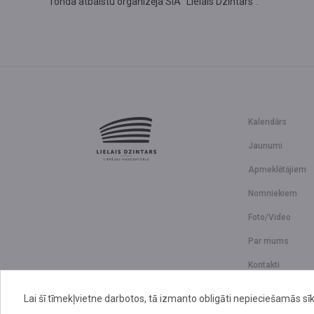
fonda atbalstu organizēja SIA “Lielais Dzintars”.
Kalendārs
Jaunumi
Apmeklētājiem
Nomniekiem
Foto/Video
Par mums
Kontakti
Lai šī tīmekļvietne darbotos, tā izmanto obligāti nepieciešamās sīk