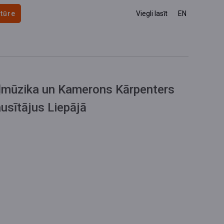
 tūre
Viegli lasīt
EN
ļmūzika un Kamerons Kārpenters
ausītājus Liepājā