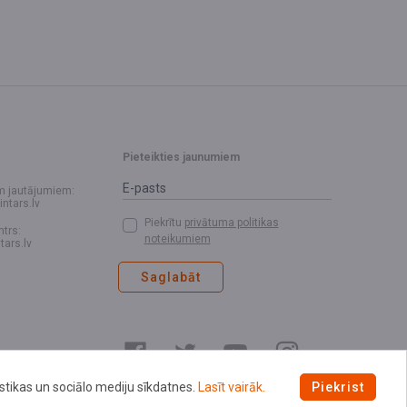
Pieteikties jaunumiem
m jautājumiem:
intars.lv
Piekrītu
privātuma politikas
ntrs:
noteikumiem
tars.lv
Saglabāt
istikas un sociālo mediju sīkdatnes.
Lasīt vairāk.
Piekrist