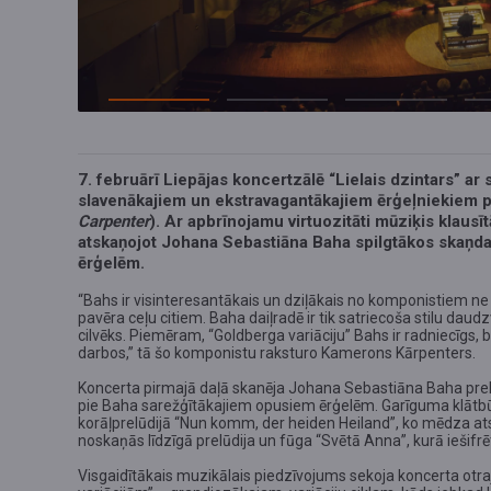
7. februārī Liepājas koncertzālē “Lielais dzintars” a
slavenākajiem un ekstravagantākajiem ērģeļniekiem 
Carpenter
). Ar apbrīnojamu virtuozitāti mūziķis klaus
atskaņojot Johana Sebastiāna Baha spilgtākos skaņda
ērģelēm.
“Bahs ir visinteresantākais un dziļākais no komponistiem ne ti
pavēra ceļu citiem. Baha daiļradē ir tik satriecoša stilu daudz
cilvēks. Piemēram, “Goldberga variāciju” Bahs ir radniecīgs, 
darbos,” tā šo komponistu raksturo Kamerons Kārpenters.
Koncerta pirmajā daļā skanēja Johana Sebastiāna Baha prelū
pie Baha sarežģītākajiem opusiem ērģelēm. Garīguma klātbū
korāļprelūdijā “Nun komm, der heiden Heiland”, ko mēdza at
noskaņās līdzīgā prelūdija un fūga “Svētā Anna”, kurā iešifr
Visgaidītākais muzikālais piedzīvojums sekoja koncerta otrajā