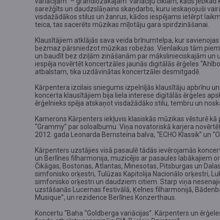
variācijām” – grandiozākajam variāciju ciklam, kāds jebkad 
sarežģīts un daudzslāņains skaņdarbs, kuru ieskaņojuši vairā
visdažādākos stilus un žanrus, kādos iespējams ietērpt laik
teica, tas sacerēts mūzikas mīļotāju gara spirdzināšanai.
Klausītājiem atklājās sava veida brīnumtelpa, kur savienoja
bezmaz pārsniedzot mūzikas robežas. Vienlaikus tām piemīt a
un baudīt bez dziļām zināšanām par mākslinieciskajām un uz
iespēja novērtēt koncertzāles jaunās digitālās ērģeles “Ahlb
atbalstam, tika uzdāvinātas koncertzālei desmitgadē.
Kārpentera izcilais sniegums izpelnījās klausītāju apbrīnu un
koncerta klausītājiem bija liela interese digitālās ērģeles aps
ērģelnieks spēja atskaņot visdažādāko stilu, tembru un nos
Kamerons Kārpenters iekļuvis klasiskās mūzikas vēsturē kā 
“Grammy” par soloalbumu. Viņa novatoriskā karjera novērtēt
2012. gada Leonarda Bernsteina balva, “ECHO Klassik” un “O
Kārpenters uzstājies visā pasaulē tādās ievērojamās koncert
un Berlīnes filharmonija, muzicējis ar pasaules labākajiem o
Čikāgas, Bostonas, Atlantas, Minesotas, Pitsburgas un Dala
simfonisko orķestri, Tulūzas Kapitolija Nacionālo orķestri, 
simfonisko orķestri un daudziem citiem. Starp viņa nesen
uzstāšanās Lucernas festivālā, Ķelnes filharmonijā, Bādenbā
Musique”, un rezidence Berlīnes Konzerthaus.
Koncertu “Baha “Goldberga variācijas”. Kārpenters un ērģeles