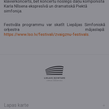
klavierkoncerts, bet koncertu noslēgs dāņu komponista
Karla Nīlsena ekspresīvā un dramatiskā Piektā
simfonija.
Festivāla programmu var skatīt Liepājas Simfoniskā
orķestra mājaslapā:
https://www.lso.lv/festivali/zvaigznu-festivals
.
Lapas karte