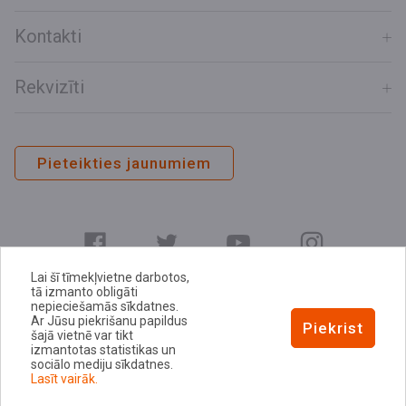
Kontakti
Rekvizīti
Pieteikties jaunumiem
Lai šī tīmekļvietne darbotos,
tā izmanto obligāti
nepieciešamās sīkdatnes.
Ar Jūsu piekrišanu papildus
E-adrese
Piekrist
šajā vietnē var tikt
Privātuma politika
izmantotas statistikas un
sociālo mediju sīkdatnes.
Sīkdatņu politika
Lasīt vairāk.
Piekļūstamības paziņojums