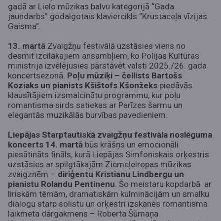
gadā ar Lielo mūzikas balvu kategorijā “Gada
jaundarbs” godalgotais klaviercikls “Krustaceļa vīzijas.
Gaisma”.
13. martā
Zvaigžņu festivālā uzstāsies viens no
desmit izcilākajiem ansambļiem, ko Polijas Kultūras
ministrija izvēlējusies pārstāvēt valsti 2025./26. gada
koncertsezonā.
Poļu mūziķi – čellists Bartošs
Koziaks un pianists Kšištofs Kšonžeks
piedāvās
klausītājiem izsmalcinātu programmu, kur poļu
romantisma sirds satiekas ar Parīzes šarmu un
elegantās muzikālās burvības pavedieniem.
Liepājas Starptautiskā zvaigžņu festivāla noslēguma
koncerts 14. martā
būs krāšņs un emocionāli
piesātināts fināls, kurā Liepājas Simfoniskais orķestris
uzstāsies ar spilgtākajām Ziemeļeiropas mūzikas
zvaigznēm –
diriģentu Kristianu Lindbergu un
pianistu Rolandu Pentinenu
. Šo meistaru kopdarbā ar
liriskām tēmām, dramatiskām kulminācijām un smalku
dialogu starp solistu un orķestri izskanēs romantisma
laikmeta dārgakmens – Roberta Šūmaņa