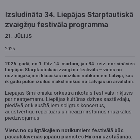
Izsludināta 34. Liepājas Starptautiskā
zvaigžņu festivāla programma
21. JŪLIJS
2025
2026. gadā, no 1. līdz 14. martam, jau 34. reizi norisināsies
Liepājas Starptautiskais zvaigžņu festivāls – viens no
nozīmīgākajiem klasiskās mūzikas notikumiem Latvijā, kas
ik gadu pulcē izcilus māksliniekus no Latvijas un ārvalstīm.
Liepājas Simfoniskā orķestra rīkotais festivāls ir kļuvis
par neatņemamu Liepājas kultūras dzīves sastāvdaļu,
piedāvājot klausītājiem spilgtus koncertus,
augstvērtīgu repertuāru un neaizmirstamus muzikālus
piedzīvojumus.
Viens no spilgtākajiem notikumiem festivālā būs
pasaulslavenās japāņu pianistes Hiromi uzstāšanās.