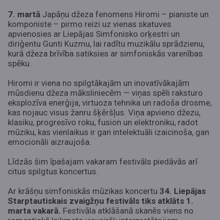
7. martā
Japāņu džeza fenomens Hiromi – pianiste un
komponiste – pirmo reizi uz vienas skatuves
apvienosies ar Liepājas Simfonisko orķestri un
diriģentu Gunti Kuzmu, lai radītu muzikālu sprādzienu,
kurā džeza brīvība satiksies ar simfoniskās varenības
spēku.
Hiromi ir viena no spilgtākajām un inovatīvākajām
mūsdienu džeza māksliniecēm — viņas spēli raksturo
eksplozīva enerģija, virtuoza tehnika un radoša drosme,
kas nojauc visus žanru šķēršļus. Viņa apvieno džezu,
klasiku, progresīvo roku, fusion un elektroniku, radot
mūziku, kas vienlaikus ir gan intelektuāli izaicinoša, gan
emocionāli aizraujoša.
Līdzās šim īpašajam vakaram festivāls piedāvās arī
citus spilgtus koncertus.
Ar krāšņu simfoniskās mūzikas koncertu
34. Liepājas
Starptautiskais zvaigžņu festivāls tiks atklāts 1.
marta vakarā.
Festivāla atklāšanā skanēs viens no