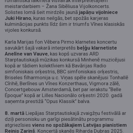
romantiskā laikmeta visvairāk interpretētajiem
meistardarbiem – Žana Sibēliusa Vijolkoncerts.
Solistes lomā šeit mirdzēs jaunā
japāņu vijolniece
Juki Hirano
, kuras neilgās, bet spožās karjeras
kulminācijas punkts līdz šim ir triumfs Vīnes klasiskās
vijoles konkursā.
Karla Marijas fon Vēbera Pirmo klarnetes koncertu
savukārt šajā vakarā interpretēs
beļģu klarnetiste
Anelīne van Vauve
, kas kopš uzvaras ARD
Starptautiskajā mūzikas konkursā Minhenē muzicējusi
kopā ar tādiem kolektīviem kā Bavārijas Radio
simfoniskais orķestris, BBC simfoniskais orķestris,
Briseles filharmonija u.c. Viņas spēle skanējusi Tonhallē
Cīrihē, Berlīnes un Vīnes Konzerthaus, Vigmora zālē,
Concertgebouw Amsterdamā, bet par ierakstu “Belle
Époque” kopā ar Lilles Nacionālo orķestri 2020. gadā
saņemta prestižā “Opus Klassik” balva.
8. martā
Liepājas Starptautiskajā zvaigžņu festivālā ar
dziļi personisku un garīgi piesātinātu programmu
atgriezīsies
viens no spožākajiem Latvijas pianistiem
Reinis Zariņš
. Koncertā skanēs Riharda Dubras 2025.