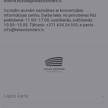
everita.kozule@lielaisdzintars.lv.
Uzziņām aicinām sazināties ar koncertzāles
informācijas centru. Darba laiks: no pirmdienas līdz
piektdienai: 11.00–17.00, sestdienās, svētdienās:
10.00–15.00. Tālrunis: +371 634 24 555, e-pasts:
info@lielaisdzintars.lv.
Lapas karte