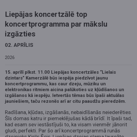
Liepājas koncertzālē top
koncertprogramma par mākslu
izgāzties
02. APRĪLIS
2026
15. aprīlī plkst. 11.00 Liepājas koncertzāles “Lielais
dzintars” Kamerzālē būs iespēja piedzīvot jaunu
koncertprogrammu, kas caur dzeju, mūziku un
elektronikas ritmiem aicina palūkoties uz kļūdīšanos un
izgāšanos kā iespēju. Ietvertās tēmas būs īpaši aktuālas
jauniešiem, taču rezonēs arī ar citu paaudžu pieredzēm.
Radīšana, kļūdas, izgāšanās, nebaidīšanās neiederēties.
Šīs domas katru ir piemeklējušas kādā brīdī. It īpaši tad,
kad esam sev iestāstījuši to, ka visam vienmēr jānorit
gludi, perfekti. Par šo arī koncertprogrammā runās
dzejnieks Kirils Ēcis, Liepājas dzejas slama laureāte