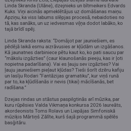
Linda Skranda (Ulāne), dzejnieks un bītmeikers Edvards
Kuks. Viņi aicinās apmeklētājus uz domāšanas maiņu.
Apziņu, ka viss labums slēpjas procesā, nebaidoties no
tā, kas sanāks, un uz iedvesmas viļņa dodot labāko, ko
tajā brīdī spēj.
Linda Skranda raksta: “Domājot par jauniešiem, es
pēdējā laikā esmu aizrāvusies ar kļūdām un izgāšanos.
Kā jaunatnes darbiniece pētu kaut ko, ko pati saucu par
“mākslu izgāzties” (caur klaunošanās pieeju, kas ir ļoti
nopietna padarīšana). Vai es ļauju sev izgāzties? Vai
ļauju jauniešiem pieļaut kļūdas? Tieši šorīt dzēru kafiju
un lasīju Rodari “Fantāzijas gramatiku”, kur viņš runā
par to, ka kļūdīšanās ir nevis (tikai) mācīšanās, bet
radīšana.”
Dzejas rindas un stāstus paspilgtinās arī mūzika, par
kuru rūpēsies Valda Vikmaņa konkursa 2026 laureāts,
akordeonists Toms Rolavs un Liepājas Simfoniskā
mūziķis Mārtiņš Zālīte, kurš šajā programmā spēlēs
basģitāru.