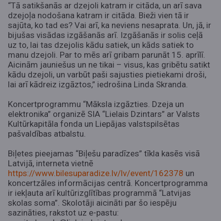
“Tā satikšanās ar dzejoli katram ir citāda, un arī sava
dzejoļa nodošana katram ir citāda. Bieži vien tā ir
sajūta, ko tad es? Vai arī, ka neviens nesaprata. Un, jā, ir
bijušas visādas izgāšanās arī. Izgāšanās ir solis ceļā
uz to, lai tas dzejolis kādu satiek, un kāds satiek to
manu dzejoli. Par to mēs arī gribam parunāt 15. aprīlī.
Aicinām jauniešus un ne tikai – visus, kas gribētu satikt
kādu dzejoli, un varbūt paši sajusties pietiekami droši,
lai arī kādreiz izgāztos,” iedrošina Linda Skranda.
Koncertprogrammu “Māksla izgāzties. Dzeja un
elektronika” organizē SIA “Lielais Dzintars” ar Valsts
Kultūrkapitāla fonda un Liepājas valstspilsētas
pašvaldības atbalstu.
Biļetes pieejamas “Biļešu paradīzes” tīkla kasēs visā
Latvijā, interneta vietnē
https://www.bilesuparadize.lv/lv/event/162378
un
koncertzāles informācijas centrā. Koncertprogramma
ir iekļauta arī kultūrizglītības programmā “Latvijas
skolas soma”. Skolotāji aicināti par šo iespēju
sazināties, rakstot uz e-pastu: