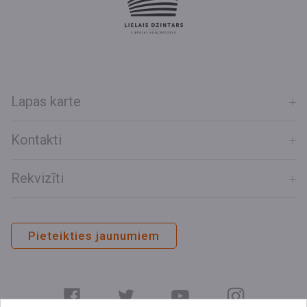
Lapas karte
Kontakti
Rekvizīti
Pieteikties jaunumiem