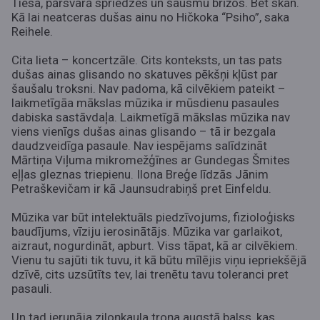
Tiesa, pārsvarā spriedzes un šausmu brīžos. Bet skan.
Kā lai neatceras dušas ainu no Hičkoka “Psiho”, saka
Reihele.
Cita lieta – koncertzāle. Cits konteksts, un tas pats
dušas ainas glisando no skatuves pēkšņi kļūst par
šaušalu troksni. Nav padoma, kā cilvēkiem pateikt –
laikmetīgāa mākslas mūzika ir mūsdienu pasaules
dabiska sastāvdaļa. Laikmetīgā mākslas mūzika nav
viens vienīgs dušas ainas glisando – tā ir bezgala
daudzveidīga pasaule. Nav iespējams salīdzināt
Mārtiņa Viļuma mikromežģīnes ar Gundegas Šmites
eļļas gleznas triepienu. Ilona Breģe līdzās Jānim
Petraškevičam ir kā Jaunsudrabiņš pret Einfeldu.
Mūzika var būt intelektuāls piedzīvojums, fizioloģisks
baudījums, vīziju ierosinātājs. Mūzika var garlaikot,
aizraut, nogurdināt, apburt. Viss tāpat, kā ar cilvēkiem.
Vienu tu sajūti tik tuvu, it kā būtu mīlējis viņu iepriekšējā
dzīvē, cits uzsūtīts tev, lai trenētu tavu toleranci pret
pasauli.
Un tad ierunāja ziloņkaula troņa augstā balss, kas