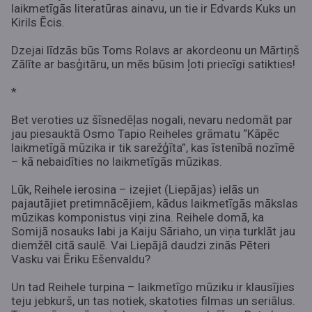
laikmetīgās literatūras ainavu, un tie ir Edvards Kuks un
Kirils Ēcis.
Dzejai līdzās būs Toms Rolavs ar akordeonu un Mārtiņš
Zālīte ar basģitāru, un mēs būsim ļoti priecīgi satikties!
*
Bet veroties uz šīsnedēļas nogali, nevaru nedomāt par
jau piesauktā Osmo Tapio Reiheles grāmatu “Kāpēc
laikmetīgā mūzika ir tik sarežģīta”, kas īstenībā nozīmē
– kā nebaidīties no laikmetīgās mūzikas.
Lūk, Reihele ierosina – izejiet (Liepājas) ielās un
pajautājiet pretimnācējiem, kādus laikmetīgās mākslas
mūzikas komponistus viņi zina. Reihele domā, ka
Somijā nosauks labi ja Kaiju Sāriaho, un viņa turklāt jau
diemžēl citā saulē. Vai Liepājā daudzi zinās Pēteri
Vasku vai Ēriku Ešenvaldu?
Un tad Reihele turpina – laikmetīgo mūziku ir klausījies
teju jebkurš, un tas notiek, skatoties filmas un seriālus.