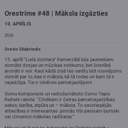
Orestrīme #48 | Māksla izgāzties
10. APRĪLIS
2026
Orests Silabriedis
15. aprīlī “Lielā dzintara” Kamerzālē būs jauniešiem
domāts dzejas un mūzikas notikums, bet īstenībā
aicināti ir visi. Kaut kādā ziņā tas varētu būt rosinājums
domāt par to, kas ir māksla, kā tā rodas un kam tā ir
vajadzīga. Tie ir cilvēces pamatjautājumi.
Somu komponists un radiožurnālists Osmo Tapio
Reihele raksta: “Cilvēkam ir četras pamatvajadzības:
sekss, barība, atpūta un – māksla. To savstarpējās
attiecības ir interesantas: pirmās trīs pavisam burtiski
var izmantot mākslas radīšanai.”