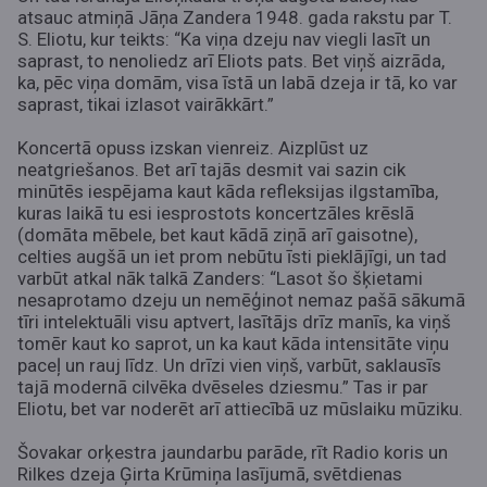
atsauc atmiņā Jāņa Zandera 1948. gada rakstu par T.
S. Eliotu, kur teikts: “Ka viņa dzeju nav viegli lasīt un
saprast, to nenoliedz arī Eliots pats. Bet viņš aizrāda,
ka, pēc viņa domām, visa īstā un labā dzeja ir tā, ko var
saprast, tikai izlasot vairākkārt.”
Koncertā opuss izskan vienreiz. Aizplūst uz
neatgriešanos. Bet arī tajās desmit vai sazin cik
minūtēs iespējama kaut kāda refleksijas ilgstamība,
kuras laikā tu esi iesprostots koncertzāles krēslā
(domāta mēbele, bet kaut kādā ziņā arī gaisotne),
celties augšā un iet prom nebūtu īsti pieklājīgi, un tad
varbūt atkal nāk talkā Zanders: “Lasot šo šķietami
nesaprotamo dzeju un nemēģinot nemaz pašā sākumā
tīri intelektuāli visu aptvert, lasītājs drīz manīs, ka viņš
tomēr kaut ko saprot, un ka kaut kāda intensitāte viņu
paceļ un rauj līdz. Un drīzi vien viņš, varbūt, saklausīs
tajā modernā cilvēka dvēseles dziesmu.” Tas ir par
Eliotu, bet var noderēt arī attiecībā uz mūslaiku mūziku.
Šovakar orķestra jaundarbu parāde, rīt Radio koris un
Rilkes dzeja Ģirta Krūmiņa lasījumā, svētdienas