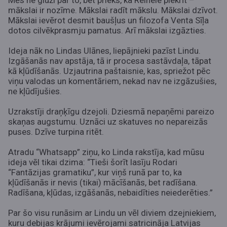
Mēs ne gluži par to, bet prieks, ka Reihele piekrīt –
mākslai ir nozīme. Mākslai radīt mākslu. Mākslai dzīvot.
Mākslai ievērot desmit baušļus un filozofa Venta Sīļa
dotos cilvēkprasmju pamatus. Arī mākslai izgāzties.
Ideja nāk no Lindas Ulānes, liepājnieki pazīst Lindu.
Izgāšanās nav apstāja, tā ir procesa sastāvdaļa, tāpat
kā kļūdīšanās. Uzjautrina paštaisnie, kas, spriežot pēc
viņu valodas un komentāriem, nekad nav ne izgāzušies,
ne kļūdījušies.
Uzrakstīji draņķīgu dzejoli. Dziesmā nepaņēmi pareizo
skaņas augstumu. Uznāci uz skatuves no nepareizās
puses. Dzīve turpina ritēt.
Atradu “Whatsapp” ziņu, ko Linda rakstīja, kad mūsu
ideja vēl tikai dzima: “Tieši šorīt lasīju Rodari
“Fantāzijas gramatiku”, kur viņš runā par to, ka
kļūdīšanās ir nevis (tikai) mācīšanās, bet radīšana.
Radīšana, kļūdas, izgāšanās, nebaidīties neiederēties.”
Par šo visu runāsim ar Lindu un vēl diviem dzejniekiem,
kuru debijas krājumi ievērojami satricināja Latvijas