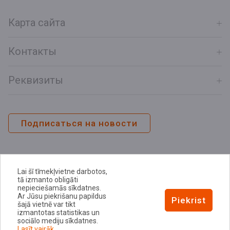
Карта сайта
Контакты
Реквизиты
Подписаться на новости
Lai šī tīmekļvietne darbotos,
tā izmanto obligāti
nepieciešamās sīkdatnes.
Ar Jūsu piekrišanu papildus
Piekrist
šajā vietnē var tikt
izmantotas statistikas un
Политика конфиденциальности
sociālo mediju sīkdatnes.
Lasīt vairāk.