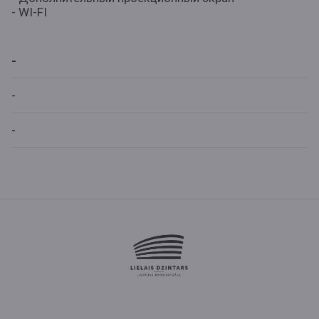
- WI-FI
-
-
-