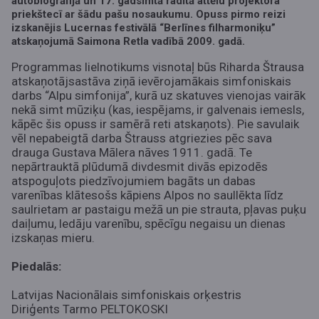
autobiogrāfijā un 17. gadsimtā radītā attēlu projektora
priekštecī ar šādu pašu nosaukumu. Opuss pirmo reizi
izskanējis Lucernas festivālā “Berlīnes filharmoniķu”
atskaņojumā Saimona Retla vadībā 2009. gadā.
Programmas lielnotikums visnotaļ būs Riharda Štrausa
atskaņotājsastāva ziņā ievērojamākais simfoniskais
darbs “Alpu simfonija”, kurā uz skatuves vienojas vairāk
nekā simt mūziķu (kas, iespējams, ir galvenais iemesls,
kāpēc šis opuss ir samērā reti atskaņots). Pie savulaik
vēl nepabeigtā darba Štrauss atgriezies pēc sava
drauga Gustava Mālera nāves 1911. gadā. Te
nepārtrauktā plūdumā divdesmit divās epizodēs
atspoguļots piedzīvojumiem bagāts un dabas
varenības klātesošs kāpiens Alpos no saullēkta līdz
saulrietam ar pastaigu mežā un pie strauta, pļavas puķu
daiļumu, ledāju varenību, spēcīgu negaisu un dienas
izskaņas mieru.
Piedalās:
Latvijas Nacionālais simfoniskais orķestris
Diriģents Tarmo PELTOKOSKI