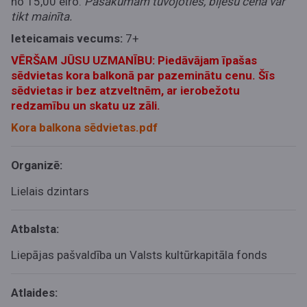
no 15,00 eiro.
Pasākumam tuvojoties, biļešu cena var
tikt mainīta.
Ieteicamais vecums:
7+
VĒRŠAM JŪSU UZMANĪBU: Piedāvājam īpašas
sēdvietas kora balkonā par pazeminātu cenu. Šīs
sēdvietas ir bez atzveltnēm, ar ierobežotu
redzamību un skatu uz zāli.
Kora balkona sēdvietas.pdf
Organizē:
Lielais dzintars
Atbalsta:
Liepājas pašvaldība un Valsts kultūrkapitāla fonds
Atlaides: