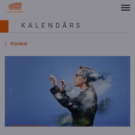
KALENDĀRS
Atpakaļ
Previous
Next