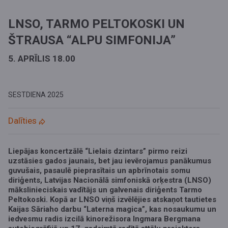
LNSO, TARMO PELTOKOSKI UN
ŠTRAUSA “ALPU SIMFONIJA”
5. APRĪLIS 18.00
SESTDIENA
2025
Dalīties
Liepājas koncertzālē “Lielais dzintars” pirmo reizi
uzstāsies gados jaunais, bet jau ievērojamus panākumus
guvušais, pasaulē pieprasītais un apbrīnotais somu
diriģents, Latvijas Nacionālā simfoniskā orķestra (LNSO)
mākslinieciskais vadītājs un galvenais diriģents Tarmo
Peltokoski. Kopā ar LNSO viņš izvēlējies atskaņot tautietes
Kaijas Sāriaho darbu “Laterna magica”, kas nosaukumu un
iedvesmu radis izcilā kinorežisora Ingmara Bergmana