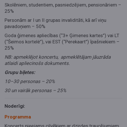
Skolēniem, studentiem, pasniedzējiem, pensionāriem –
25%
Personām ar I un II grupas invaliditāti, kā arī viņu
pavadoņiem – 50%
Goda ģimenes apliecības (“3+ Ģimenes kartes”) vai LT
(“Šeimos kortelė”), vai EST (“Perekaart”) īpašniekiem –
25%
NB: apmeklējot koncertu, apmeklētājam jāuzrāda
atlaidi apliecinošs dokuments.
Grupu biļetes:
10–30 personas – 20%
30 un vairāk personas – 25%
Noderīgi:
Programma
Koncerts pieejams cilvēkiem ar dzirdes traucējumiem,