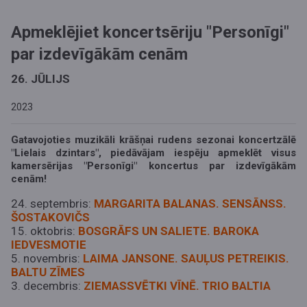
Apmeklējiet koncertsēriju "Personīgi"
par izdevīgākām cenām
26. JŪLIJS
2023
Gatavojoties muzikāli krāšņai rudens sezonai koncertzālē
"Lielais dzintars", piedāvājam iespēju apmeklēt visus
kamersērijas "Personīgi" koncertus par izdevīgākām
cenām!
24. septembris:
MARGARITA BALANAS. SENSĀNSS.
ŠOSTAKOVIČS
15. oktobris:
BOSGRĀFS UN SALIETE. BAROKA
IEDVESMOTIE
5. novembris:
LAIMA JANSONE. SAUĻUS PETREIKIS.
BALTU ZĪMES
3. decembris:
ZIEMASSVĒTKI VĪNĒ. TRIO BALTIA