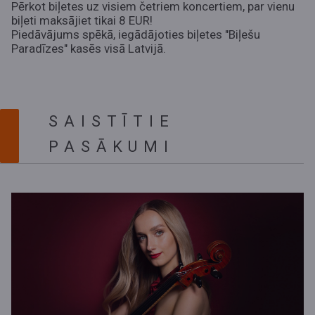
Pērkot biļetes uz visiem četriem koncertiem, par vienu
biļeti maksājiet tikai 8 EUR!
Piedāvājums spēkā, iegādājoties biļetes "
Biļešu
Paradīze
s" kasēs visā Latvijā.
SAISTĪTIE
PASĀKUMI