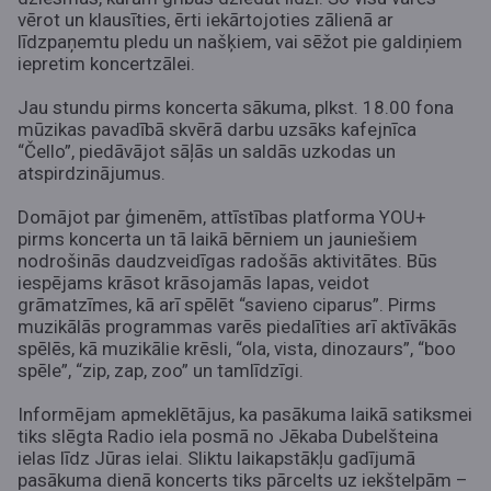
vērot un klausīties, ērti iekārtojoties zālienā ar
līdzpaņemtu pledu un našķiem, vai sēžot pie galdiņiem
iepretim koncertzālei.
Jau stundu pirms koncerta sākuma, plkst. 18.00 fona
mūzikas pavadībā skvērā darbu uzsāks kafejnīca
“Čello”, piedāvājot sāļās un saldās uzkodas un
atspirdzinājumus.
Domājot par ģimenēm, attīstības platforma YOU+
pirms koncerta un tā laikā bērniem un jauniešiem
nodrošinās daudzveidīgas radošās aktivitātes. Būs
iespējams krāsot krāsojamās lapas, veidot
grāmatzīmes, kā arī spēlēt “savieno ciparus”. Pirms
muzikālās programmas varēs piedalīties arī aktīvākās
spēlēs, kā muzikālie krēsli, “ola, vista, dinozaurs”, “boo
spēle”, “zip, zap, zoo” un tamlīdzīgi.
Informējam apmeklētājus, ka pasākuma laikā satiksmei
tiks slēgta Radio iela posmā no Jēkaba Dubelšteina
ielas līdz Jūras ielai. Sliktu laikapstākļu gadījumā
pasākuma dienā koncerts tiks pārcelts uz iekštelpām –