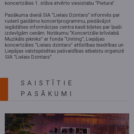
koncertzāles 1. stāva atvērto viesistabu “Pietura”.
Pasākuma dienā SIA “Lielais Dzintars” informēs par
rudenī gaidāmo koncertprogrammu, piedāvājot
iegādāties informācijas centra kasē biļetes par īpaši
izdevīgām cenām. Notikumu “Koncertzāle brīvdabā.
Muzikāls pikniks” ar fonda “Uniting”, Liepājas
koncertzāles “Lielais dzintars” attīstības biedrības un
Liepājas valstspilsētas pašvaldības atbalstu organizē
SIA “Lielais Dzintars”.
SAISTĪTIE
PASĀKUMI