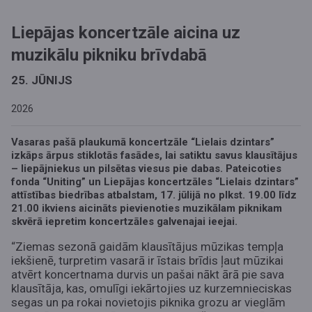
Liepājas koncertzāle aicina uz
muzikālu pikniku brīvdabā
25. JŪNIJS
2026
Vasaras pašā plaukumā koncertzāle “Lielais dzintars”
izkāps ārpus stiklotās fasādes, lai satiktu savus klausītājus
– liepājniekus un pilsētas viesus pie dabas. Pateicoties
fonda “Uniting” un Liepājas koncertzāles “Lielais dzintars”
attīstības biedrības atbalstam, 17. jūlijā no plkst. 19.00 līdz
21.00 ikviens aicināts pievienoties muzikālam piknikam
skvērā iepretim koncertzāles galvenajai ieejai.
“Ziemas sezonā gaidām klausītājus mūzikas tempļa
iekšienē, turpretim vasarā ir īstais brīdis ļaut mūzikai
atvērt koncertnama durvis un pašai nākt ārā pie sava
klausītāja, kas, omulīgi iekārtojies uz kurzemnieciskas
segas un pa rokai novietojis piknika grozu ar vieglām