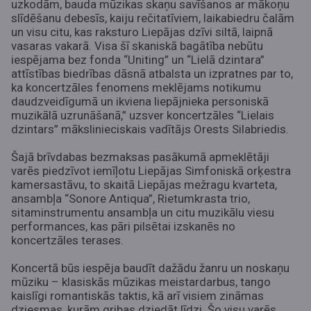
uzkodām, bauda mūzikas skaņu savīšanos ar mākoņu
slīdēšanu debesīs, kaiju rečitatīviem, laikabiedru čalām
un visu citu, kas raksturo Liepājas dzīvi siltā, laipnā
vasaras vakarā. Visa šī skaniskā bagātība nebūtu
iespējama bez fonda “Uniting” un “Lielā dzintara”
attīstības biedrības dāsnā atbalsta un izpratnes par to,
ka koncertzāles fenomens meklējams notikumu
daudzveidīgumā un ikviena liepājnieka personiskā
muzikālā uzrunāšanā,” uzsver koncertzāles “Lielais
dzintars” mākslinieciskais vadītājs Orests Silabriedis.
Šajā brīvdabas bezmaksas pasākumā apmeklētāji
varēs piedzīvot iemīļotu Liepājas Simfoniskā orķestra
kamersastāvu, to skaitā Liepājas mežragu kvarteta,
ansambļa “Sonore Antiqua”, Rietumkrasta trio,
sitaminstrumentu ansambļa un citu muzikālu viesu
performances, kas pāri pilsētai izskanēs no
koncertzāles terases.
Koncertā būs iespēja baudīt dažādu žanru un noskaņu
mūziku – klasiskās mūzikas meistardarbus, tango
kaislīgi romantiskās taktis, kā arī visiem zināmas
dziesmas, kurām gribas dziedāt līdzi. Šo visu varēs