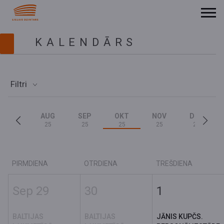
KALENDĀRS
Filtri
AUG
SEP
OKT
NOV
DEC
25
25
25
25
25
PIRMDIENA
OTRDIENA
TREŠDIENA
Sep 29
30
1
BALTIJAS
BALTIJAS
JĀNIS KUPČS.