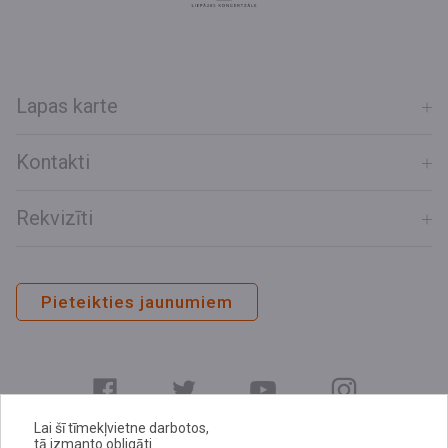
Lapas karte
Kontakti
Rekvizīti
Pieteikties jaunumiem
Lai šī tīmekļvietne darbotos,
tā izmanto obligāti