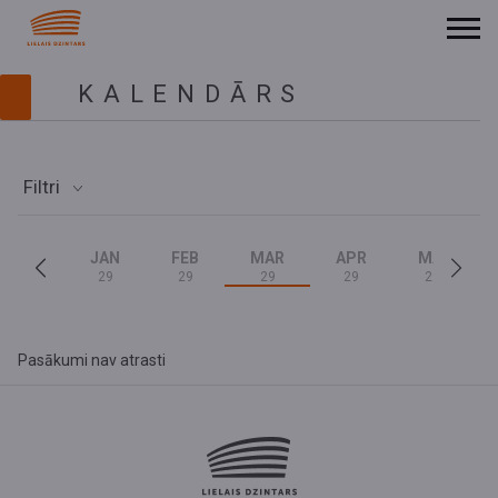
KALENDĀRS
Filtri
JAN
FEB
MAR
APR
MAI
29
29
29
29
29
Pasākumi nav atrasti