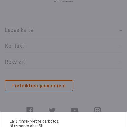
Lapas karte
Kontakti
Rekvizīti
Pieteikties jaunumiem
Lai šī tīmekļvietne darbotos,
tā izmanto obligāti