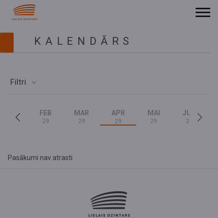
KALENDĀRS
Filtri
FEB
MAR
APR
MAI
JUN
29
29
29
29
29
Pasākumi nav atrasti