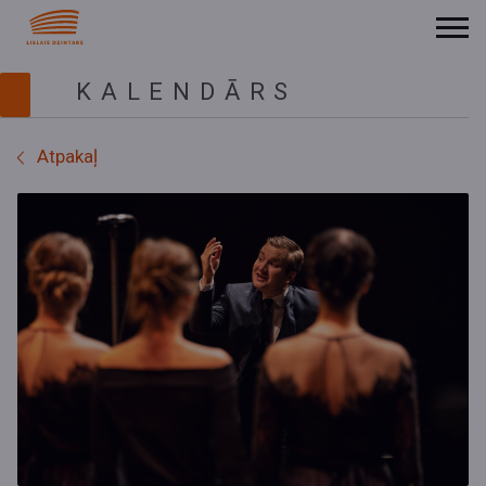
KALENDĀRS
Atpakaļ