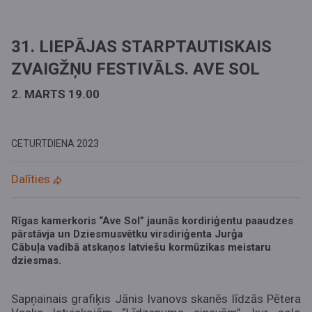
31. LIEPĀJAS STARPTAUTISKAIS
ZVAIGŽŅU FESTIVĀLS. AVE SOL
2. MARTS 19.00
CETURTDIENA
2023
Dalīties
Rīgas kamerkoris “Ave Sol”
jaunās kordiriģentu paaudzes
pārstāvja un Dziesmusvētku virsdiriģenta
Jurģa
Cābuļa
vadībā atskaņos latviešu kormūzikas meistaru
dziesmas.
Sapņainais grafiķis Jānis Ivanovs skanēs līdzās Pētera