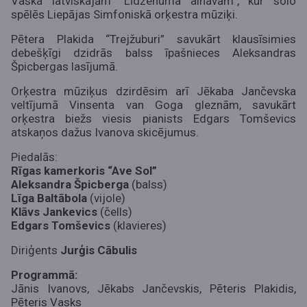
Vaska latviskajām “Līdzenuma ainavām”, kur solo
spēlēs Liepājas Simfoniskā orķestra mūziķi.
Pētera Plakida “Trejžuburi” savukārt klausīsimies
debešķīgi dzidrās balss īpašnieces Aleksandras
Špicbergas lasījumā.
Orķestra mūziķus dzirdēsim arī Jēkaba Jančevska
veltījumā Vinsenta van Goga gleznām, savukārt
orķestra biežs viesis pianists Edgars Tomševics
atskaņos dažus Ivanova skicējumus.
Piedalās:
Rīgas kamerkoris “Ave Sol”
Aleksandra Špicberga
(balss)
Līga Baltābola
(vijole)
Klāvs Jankevics
(čells)
Edgars Tomševics
(klavieres)
Diriģents
Jurģis Cābulis
Programmā:
Jānis Ivanovs, Jēkabs Jančevskis, Pēteris Plakidis,
Pēteris Vasks