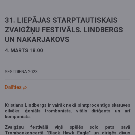
31. LIEPĀJAS STARPTAUTISKAIS
ZVAIGŽŅU FESTIVĀLS. LINDBERGS
UN NAKARJAKOVS
4. MARTS 18.00
SESTDIENA
2023
Dalīties
Kristians Lindbergs
ir vairāk nekā simtprocentīgs skatuves
cilvēks: ģeniāls trombonists, vitāls diriģents un arī
komponists.
Zvaigžņu festivālā viņš spēlēs solo pats savā
Trombonkoncertā “Black Hawk Eagle” un diriģēs divus