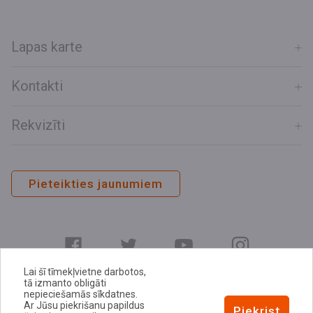
Lapas karte
Kontakti
Rekvizīti
Pieteikties jaunumiem
Lai šī tīmekļvietne darbotos,
tā izmanto obligāti
nepieciešamās sīkdatnes.
Ar Jūsu piekrišanu papildus
E-adrese
Piekrist