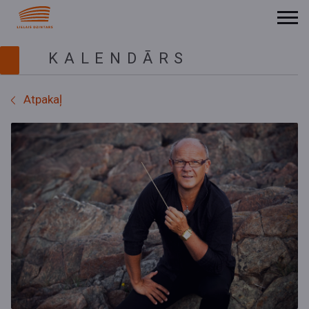
KALENDĀRS
Atpakaļ