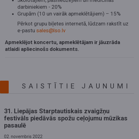
Skolotājiem, pasniedzējiem un medicīnas
darbiniekiem - 20%
Grupām (10 un vairāk apmeklētājiem) – 15%
Pērkot grupu biļetes internetā, lūdzam rakstīt uz
e-pastu
sales@lso.lv
Apmeklējot koncertu, apmeklētājam ir jāuzrāda
atlaidi apliecinošs dokuments.
SAISTĪTIE JAUNUMI
31. Liepājas Starptautiskais zvaigžņu
festivāls piedāvās spožu ceļojumu mūzikas
pasaulē
02. novembris 2022