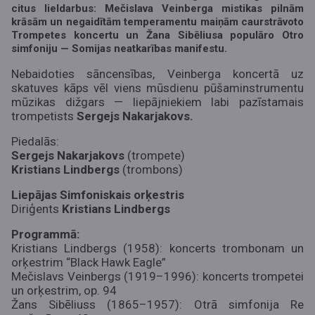
citus lieldarbus: Mečislava Veinberga mistikas pilnām
krāsām un negaidītām temperamentu maiņām caurstrāvoto
Trompetes koncertu un Žana Sibēliusa populāro Otro
simfoniju — Somijas neatkarības manifestu.
Nebaidoties sāncensības, Veinberga koncertā uz
skatuves kāps vēl viens mūsdienu pūšaminstrumentu
mūzikas dižgars — liepājniekiem labi pazīstamais
trompetists
Sergejs Nakarjakovs.
Piedalās:
Sergejs Nakarjakovs
(trompete)
Kristians Lindbergs
(trombons)
Liepājas Simfoniskais orķestris
Diriģents
Kristians Lindbergs
Programmā:
Kristians Lindbergs (1958): koncerts trombonam un
orķestrim “Black Hawk Eagle”
Mečislavs Veinbergs (1919–1996): koncerts trompetei
un orķestrim, op. 94
Žans Sibēliuss (1865–1957): Otrā simfonija Re