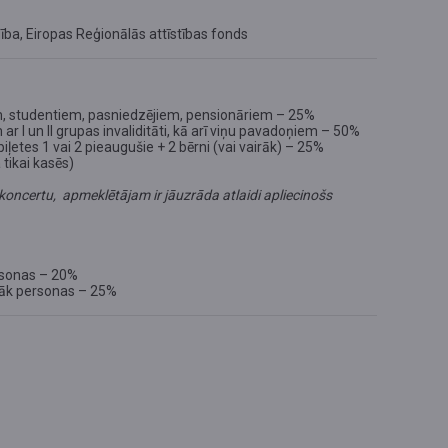
ība, Eiropas Reģionālās attīstības fonds
, studentiem, pasniedzējiem, pensionāriem – 25%
r I un II grupas invaliditāti, kā arī viņu pavadoņiem – 50%
ļetes 1 vai 2 pieaugušie + 2 bērni (vai vairāk) – 25%
tikai kasēs)
oncertu, apmeklētājam ir jāuzrāda atlaidi apliecinošs
rsonas – 20%
rāk personas – 25%