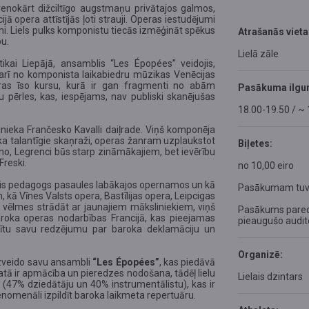
enokārt dižciltīgo augstmaņu privātajos galmos,
ā opera attīstījās ļoti strauji. Operas iestudējumi
ami. Liels pulks komponistu tiecās izmēģināt spēkus
Atrašanās vieta
pu.
Lielā zāle
ikai Liepājā, ansamblis “Les Épopées” veidojis,
 arī no komponista laikabiedru mūzikas Venēcijas
as īso kursu, kurā ir gan fragmenti no abām
Pasākuma ilgu
pērles, kas, iespējams, nav publiski skanējušas
18.00-19.50 / ~ 
lnieka Frančesko Kavalli daiļrade. Viņš komponēja
laika talantīgie skaņraži, operas žanram uzplaukstot
Biļetes:
ičīno, Legrenci būs starp zināmākajiem, bet ievērību
Freski.
no
10,00 eiro
okālais pedagogs pasaules labākajos opernamos un kā
Pasākumam tuvojo
 kā Vīnes Valsts opera, Bastīlijas opera, Leipcigas
o vēlmes strādāt ar jaunajiem māksliniekiem, viņš
Pasākums paredz
baroka operas nodarbības Francijā, kas pieejamas
pieaugušo auditor
īstītu savu redzējumu par baroka deklamāciju un
Organizē:
 izveido savu ansambli
“Les Épopées”
, kas piedāvā
atā ir apmācība un pieredzes nodošana, tādēļ lielu
Lielais dzintars
 (47% dziedātāju un 40% instrumentālistu), kas ir
nomenāli izpildīt baroka laikmeta repertuāru.