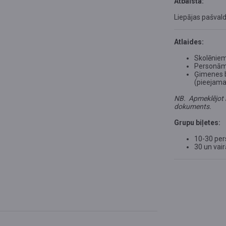
Atbalsta:
Liepājas pašvald
Atlaides:
Skolēniem
Personām a
Ģimenes bi
(pieejama 
NB. Apmeklējot k
dokuments.
Grupu biļetes:
10-30 pe
30 un vai