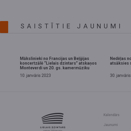
SAISTĪTIE JAUNUMI
Mākslinieki no Francijas un Beļģijas
Nedēļas no
koncertzālē “Lielais dzintars” atskaņos
atsāksies s
Monteverdi un 20. gs. kamermūziku
10. janvāris 2023
30. janvāri
Kalendārs
Jaunumi