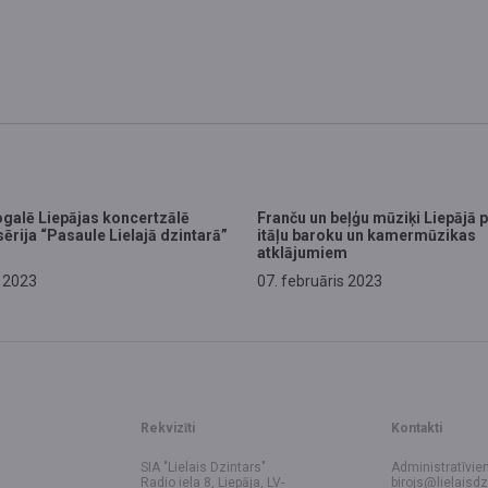
galē Liepājas koncertzālē
Franču un beļģu mūziķi Liepājā p
ērija “Pasaule Lielajā dzintarā”
itāļu baroku un kamermūzikas
atklājumiem
s 2023
07. februāris 2023
Rekvizīti
Kontakti
SIA "Lielais Dzintars"
Administratīvie
Radio iela 8, Liepāja, LV-
birojs@lielaisdz