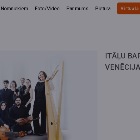
Nomniekiem
Foto/Video
Par mums
Pietura
Virtuālā
ITĀĻU BA
VENĒCIJ