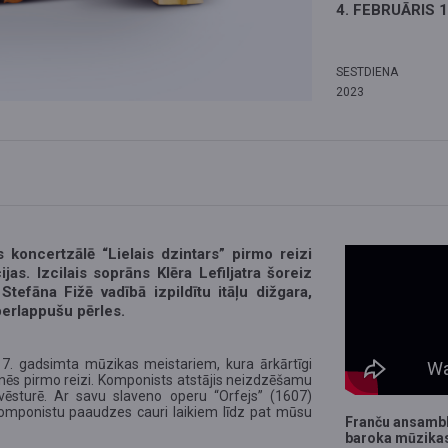
4. FEBRUĀRIS 1
SESTDIENA
2023
s koncertzālē “Lielais dzintars” pirmo reizi
as. Izcilais soprāns Klēra Lefiljatra šoreiz
Stefāna Fižē vadībā izpildītu itāļu dižgara,
perlappušu pērles.
7. gadsimta mūzikas meistariem, kura ārkārtīgi
nēs pirmo reizi. Komponists atstājis neizdzēšamu
ēsturē. Ar savu slaveno operu “Orfejs” (1607)
komponistu paaudzes cauri laikiem līdz pat mūsu
Franču ansambl
baroka mūzika