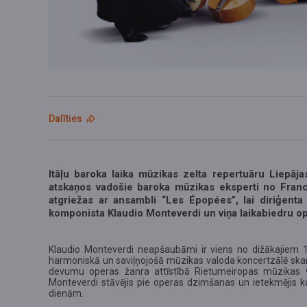
Dalīties
Itāļu baroka laika mūzikas zelta repertuāru Liepāja
atskaņos vadošie baroka mūzikas eksperti no Francij
atgriežas ar ansambli “Les Épopées”, lai diriģenta 
komponista Klaudio Monteverdi un viņa laikabiedru o
Klaudio Monteverdi neapšaubāmi ir viens no dižākajiem 1
harmoniskā un saviļņojošā mūzikas valoda koncertzālē ska
devumu operas žanra attīstībā Rietumeiropas mūzikas v
Monteverdi stāvējis pie operas dzimšanas un ietekmējis 
dienām.