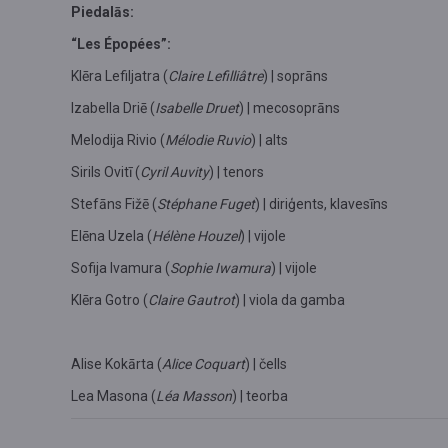
Piedalās:
“Les Épopées”:
Klēra Lefiljatra (
Claire Lefilliâtre
) | soprāns
Izabella Driē (
Isabelle Druet
) | mecosoprāns
Melodija Rivio (
Mélodie Ruvio
) | alts
Sirils Ovitī (
Cyril Auvity
) | tenors
Stefāns Fižē (
Stéphane Fuget
) | diriģents, klavesīns
Elēna Uzela (
Hélène Houzel
) | vijole
Sofija Ivamura (
Sophie Iwamura
) | vijole
Klēra Gotro (
Claire Gautrot
) |
viola da gamba
Alise Kokārta (
Alice Coquart
) | čells
Lea Masona (
Léa Masson
) | teorba