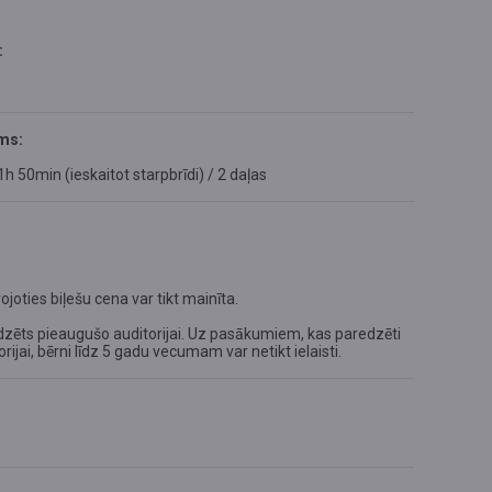
:
ms:
1h 50min (ieskaitot starpbrīdi) / 2 daļas
ties biļešu cena var tikt mainīta.
ēts pieaugušo auditorijai. Uz pasākumiem, kas paredzēti
ijai, bērni līdz 5 gadu vecumam var netikt ielaisti.