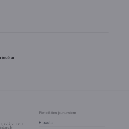
riecē ar
Pieteikties jaunumiem
m jautājumiem:
intars.lv