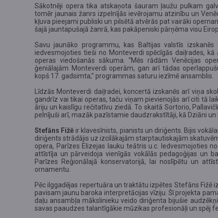
Sākotnēji opera tika atskaņota šauram ļaužu pulkam galv
tomēr jaunais žanrs izpelnījās ievērojamu atzinību un Venēcij
kļuva pieejami publiski un pilsētā atvērās pat vairāki opern
šajā jauntapušajā žanrā, kas pakāpeniski pārņēma visu Eiro
Savu
jaunāko programmu, kas Baltijas valstīs izskanēs t
iedvesmojoties tieši no Monteverdi spēcīgās daiļrades, kā
operas viedošanās sākuma. “Mēs rādām Venēcijas oper
ģeniālajām Monteverdi operām, gan arī tādas operlappušu 
kopš 17. gadsimta,” programmas saturu iezīmē ansamblis.
Līdzās Monteverdi daiļradei, koncertā izskanēs arī viņa sko
gandrīz vai tikai operas, taču viņam pievienojās arī citi tā 
āriju un kaislīgu rečitatīvu ziedā. To skaitā Sortorio, Pallav
pelnījuši arī, mazāk pazīstamie daudzrakstītāji, kā Dziāni un 
Stefāns Fižē
ir klavesīnists, pianists un diriģents. Bijis v
diriģents strādājis uz izcilākajām starptautiskajām skatuvēm,
opera, Parīzes Elizejas lauku teātris u.c. Iedvesmojoties n
attīstīja un pārveidoja vienīgās vokālās pedagoģijas un 
Parīzes Reģionālajā konservatorijā, lai noslīpētu un att
ornamentu.
Pēc ilggadējas repertuāra un traktātu izpētes Stefāns Fižē
pavisam jaunu baroka interpretācijas vīziju. Šī projekta pam
daļu ansambļa mākslinieku veido diriģenta bijušie audzēkņi
savas paaudzes talantīgākie mūzikas profesionāļi un spēj fe