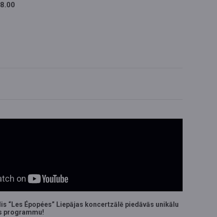
8.00
is “Les Épopées” Liepājas koncertzālē piedāvās unikālu
s programmu!