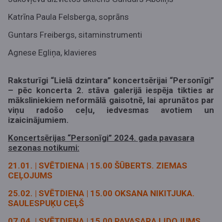
Katrīna Paula Felsberga, soprāns
Guntars Freibergs, sitaminstrumenti
Agnese Egliņa, klavieres
Raksturīgi “Lielā dzintara” koncertsērijai “Personīgi”
– pēc koncerta 2. stāva galerijā iespēja tikties ar
māksliniekiem neformālā gaisotnē, lai aprunātos par
viņu radošo ceļu, iedvesmas avotiem un
izaicinājumiem.
Koncertsērijas “Personīgi” 2024. gada pavasara
sezonas notikumi:
21.01. | SVĒTDIENA | 15.00 ŠŪBERTS. ZIEMAS
CEĻOJUMS
25.02. | SVĒTDIENA | 15.00 OKSANA NIKITJUKA.
SAULESPUĶU CEĻŠ
07.04. | SVĒTDIENA | 15.00 PAVASARA LIDOJUMS.