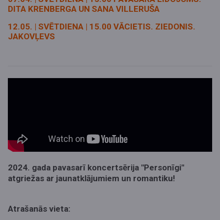
DITA KRENBERGA UN SANA VILLERUŠA
12.05. | SVĒTDIENA | 15.00 VĀCIETIS. ZIEDONIS.
JAKOVĻEVS
2024. gada pavasarī koncertsērija "Personīgi"
atgriežas ar jaunatklājumiem un romantiku!
Atrašanās vieta: