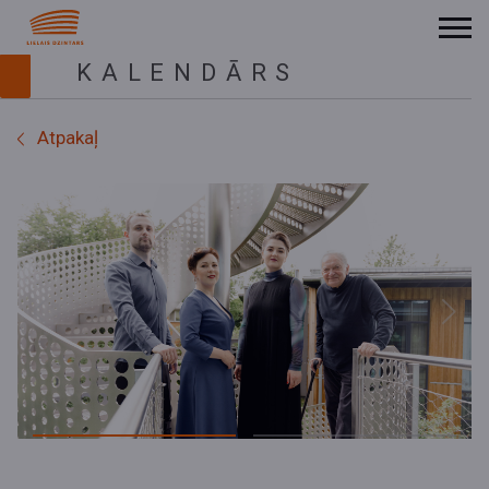
KALENDĀRS
Atpakaļ
Previous
Next