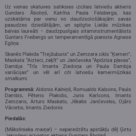
Uz vienas skatuves satiksies
izcilais latviešu aktieris
Gundars Āboliņš, Katrīna Paula Felsberga
, kas
uzskatāma par vienu no daudzsološākajām savas
paaudzes dziedātājām, un spilgtie Lielās mūzikas
balvas laureāti – daudzpusīgais sitaminstrumentālists
Guntars Freibergs un temperamentīgā pianiste Agnese
Egliņa.
Skanēs Plakida “Trejžuburis” un Zemzara cikls “Ķemeri”,
Maskata “Aizteci, zaķīt” un Jančevska “Apdzisa pļavas”,
Dambja “Trīs Imanta Ziedoņa un Paula Dambja
variācijas” un vēl arī citi latviešu kamermūzikas
smalkumi.
Programmā:
Aldonis Kalniņš, Romualds Kalsons, Pauls
Dambis, Pēteris Plakidis, Juris Karlsons, Imants
Zemzaris, Arturs Maskats, Jēkabs Jančevskis, Ojārs
Vācietis, Imants Ziedonis
Piedalās:
(Mākslinieka maiņa!) – neparedzētu apstākļu dēļ Ģirtu
Jakovļevu aizvietos aktieris Gundars Āboliņš