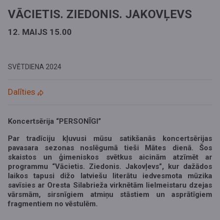
VĀCIETIS. ZIEDONIS. JAKOVĻEVS
12. MAIJS 15.00
SVĒTDIENA
2024
Dalīties
Koncertsērija “PERSONĪGI”
Par tradīciju kļuvusi mūsu satikšanās koncertsērijas
pavasara sezonas noslēgumā tieši Mātes dienā. Šos
skaistos un ģimeniskos svētkus aicinām atzīmēt ar
programmu “Vācietis. Ziedonis. Jakovļevs”, kur dažādos
laikos tapusi dižo latviešu literātu iedvesmota mūzika
savīsies ar Oresta Silabrieža virknētām lielmeistaru dzejas
vārsmām, sirsnīgiem atmiņu stāstiem un asprātīgiem
fragmentiem no vēstulēm.