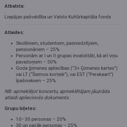
Atbalsta:
Liepājas pašvaldība
un Valsts Kultūrkapitāla fonds
Atlaides:
Skolēniem, studentiem, pasniedzējiem,
pensionāriem – 25%
Personām ar I un II grupas invaliditāti, kā arī viņu
pavadoņiem – 50%
Goda ģimenes apliecības (“3+ Ģimenes kartes”)
vai LT (
“Šeimos kortelė”
), vai EST (
“Perekaart”
)
īpašniekiem –
25%
NB: apmeklējot koncertu, apmeklētājam jāuzrāda
atlaidi apliecinošs dokuments.
Grupu biļetes:
10–30 personas – 20%
30 un vairāk personas – 25%