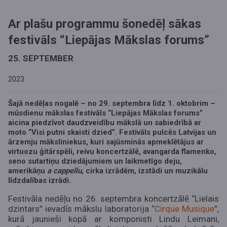
Ar plašu programmu šonedēļ sākas
festivāls “Liepājas Mākslas forums”
25. SEPTEMBER
2023
Šajā nedēļas nogalē – no 29. septembra līdz 1. oktobrim –
mūsdienu mākslas festivāls “Liepājas Mākslas forums”
aicina piedzīvot daudzveidību mākslā un sabiedrībā ar
moto “Visi putni skaisti dzied”. Festivāls pulcēs Latvijas un
ārzemju māksliniekus, kuri sajūsminās apmeklētājus ar
virtuozu ģitārspēli, reivu koncertzālē, avangarda flamenko,
seno sutartiņu dziedājumiem un laikmetīgo deju,
amerikāņu
a cappellu
,
cirka izrādēm, izstādi un muzikālu
līdzdalības izrādi.
Festivāla nedēļu no 26. septembra koncertzālē “Lielais
dzintars” ievadīs mākslu laboratorija “
Cirque Musique
”,
kurā jaunieši kopā ar komponisti Lindu Leimani,