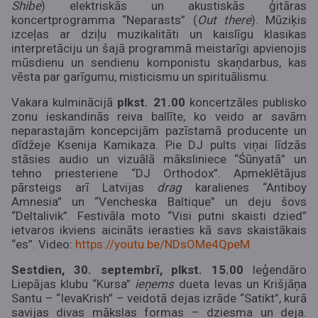
Shibe
)
elektriskās un akustiskās ģitāras
koncertprogramma “Neparasts” (
Out there
). Mūziķis
izceļas ar dziļu muzikalitāti un kaislīgu klasikas
interpretāciju un šajā programmā meistarīgi apvienojis
mūsdienu un sendienu komponistu skaņdarbus, kas
vēsta par garīgumu, misticismu un spirituālismu.
Vakara kulminācijā
plkst. 21.00
koncertzāles publisko
zonu ieskandinās reiva ballīte, ko veido ar savām
neparastajām koncepcijām pazīstamā producente un
dīdžeje Ksenija Kamikaza. Pie DJ pults viņai līdzās
stāsies audio un vizuālā māksliniece “Śūnyatā” un
tehno priesteriene “DJ Orthodox”. Apmeklētājus
pārsteigs arī Latvijas
drag
karalienes “Antiboy
Amnesia” un “Vencheska Baltique” un deju šovs
“Deltalivik”. Festivāla moto “Visi putni skaisti dzied”
ietvaros ikviens aicināts ierasties kā savs skaistākais
“es”.
Video:
https://youtu.be/NDsOMe4QpeM
Sestdien, 30. septembrī, plkst. 15.00
leģendāro
Liepājas klubu “Kursa”
ieņems
dueta Ievas un Krišjāņa
Santu – “IevaKrish” – veidotā dejas izrāde “Satikt”, kurā
savijas divas mākslas formas – dziesma un deja.