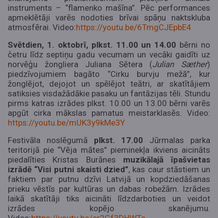
instruments – “flamenko mašīna”. Pēc performances
apmeklētāji varēs nodoties brīvai spāņu naktskluba
atmosfērai.
Video:
https://youtu.be/6TmgCJEpbE4
Svētdien, 1. oktobrī, plkst. 11.00 un 14.00
bērni no
četru līdz septiņu gadu vecumam un vecāki gaidīti uz
norvēģu žongliera Juliana Sētera (
Julian Sæther
)
piedzīvojumiem bagāto “Cirku burvju mežā”, kur
žonglējot, dejojot un spēlējot teātri, ar skatītājiem
satiksies visdažādākie pasaku un fantāzijas tēli. Stundu
pirms katras izrādes plkst. 10.00 un 13.00 bērni varēs
apgūt cirka mākslas pamatus meistarklasēs.
Video:
https://youtu.be/mUK3y9kMe3Y
Festivāla noslēgumā
plkst. 17.00
Jūrmalas parka
teritorijā pie “Vēja mātes” pieminekļa ikviens aicināts
piedalīties Kristas Burānes
muzikālajā īpašvietas
izrādē “Visi putni skaisti dzied”
, kas caur stāstiem un
faktiem par putnu dzīvi Latvijā un kopdziedāšanas
prieku vēstīs par kultūras un dabas robežām. Izrādes
laikā skatītāji tiks aicināti līdzdarboties un veidot
izrādes kopējo skanējumu.