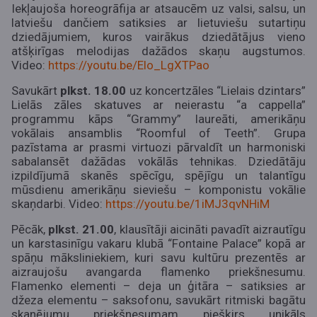
Iekļaujoša horeogrāfija ar atsaucēm uz valsi, salsu, un
latviešu dančiem satiksies ar lietuviešu sutartiņu
dziedājumiem, kuros vairākus dziedātājus vieno
atšķirīgas melodijas dažādos skaņu augstumos.
Video:
https://youtu.be/Elo_LgXTPao
Savukārt
plkst. 18.00
uz koncertzāles “Lielais dzintars”
Lielās zāles skatuves ar neierastu “a cappella”
programmu kāps “Grammy” laureāti, amerikāņu
vokālais ansamblis “Roomful of Teeth”. Grupa
pazīstama ar prasmi virtuozi pārvaldīt un harmoniski
sabalansēt dažādas vokālās tehnikas. Dziedātāju
izpildījumā skanēs spēcīgu, spējīgu un talantīgu
mūsdienu amerikāņu sieviešu – komponistu vokālie
skaņdarbi.
Video:
https://youtu.be/1iMJ3qvNHiM
Pēcāk,
plkst. 21.00
, klausītāji aicināti pavadīt aizrautīgu
un karstasinīgu vakaru klubā “Fontaine Palace” kopā ar
spāņu māksliniekiem, kuri savu kultūru prezentēs ar
aizraujošu avangarda flamenko priekšnesumu.
Flamenko elementi – deja un ģitāra – satiksies ar
džeza elementu – saksofonu, savukārt ritmiski bagātu
skanējumu priekšnesumam piešķirs unikāls