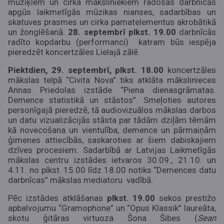
mūziķiem un cirka māksliniekiem radošās darbnīcās
apgūs laikmetīgās mūzikas nianses, sadarbības un
skatuves prasmes un cirka pamatelementus akrobātikā
un žonglēšanā.
28. septembrī plkst. 19.00
darbnīcās
radīto kopdarbu (performanci) katram būs iespēja
pieredzēt koncertzāles Lielajā zālē.
Piektdien, 29. septembrī, plkst. 18.00
koncertzāles
mākslas telpā “Civita Nova” tiks atklāta mākslinieces
Annas Priedolas izstāde “Piena dienasgrāmatas.
Demence statistikā un stāstos”. Smeļoties autores
personīgajā pieredzē, tā audiovizuālos mākslas darbos
un datu vizualizācijās stāsta par tādām dziļām tēmām
kā novecošana un vientulība, demence un pārmaiņām
ģimenes attiecībās, saskaroties ar šiem dabiskajiem
dzīves procesiem. Sadarbībā ar Latvijas Laikmetīgās
mākslas centru izstādes ietvaros 30.09., 21.10. un
4.11. no plkst. 15.00 līdz 18.00 notiks “Demences datu
darbnīcas” mākslas mediatoru vadībā.
Pēc izstādes atklāšanas
plkst. 19.00
sekos prestižo
apbalvojumu “Gramophone” un “Opus Klassik” laureāta,
skotu ģitāras virtuoza Šona Šibes (
Sean