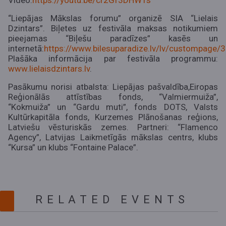
Video:
https://youtu.be/cr2Gf3DHWTs
“Liepājas Mākslas forumu” organizē SIA “Lielais
Dzintars”. Biļetes uz festivāla maksas notikumiem
pieejamas “Biļešu paradīzes” kasēs un
internetā:
https://www.bilesuparadize.lv/lv/custompage/
Plašāka informācija par festivāla programmu:
www.lielaisdzintars.lv
.
Pasākumu norisi atbalsta: Liepājas pašvaldība,
Eiropas
Reģionālās attīstības fonds, “Valmiermuiža”,
“Kokmuiža” un “Gardu muti”, fonds DOTS, Valsts
Kultūrkapitāla fonds, Kurzemes Plānošanas reģions,
Latviešu vēsturiskās zemes. Partneri: “Flamenco
Agency”, Latvijas Laikmetīgās mākslas centrs, klubs
“Kursa” un klubs “Fontaine Palace”.
RELATED EVENTS